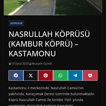
KÖPRÜLER
NASRULLAH KÖPRÜSÜ
(KAMBUR KÖPRÜ) –
KASTAMONU
10 Eylül 2020
Mustafa Gürelli
Share
Share
Share
Share
Share
Share
F
X
P
W
T
P
on
on
on
on
on
on
a
(
i
h
e
o
c
T
n
a
l
c
Kastamonu il merkezinde, Nasrullah Camisi’nin
e
w
t
t
e
k
b
i
e
s
g
e
yakınında, Karaçomak Deresi üzerinde bulunmaktadır.
o
t
r
A
r
t
o
t
e
p
a
Köprü Nasrullah Camisi ile birlikte 1501 yılında
k
e
s
p
m
yapılmıştır. Nasrullah Kadı’nın hayratıdır.