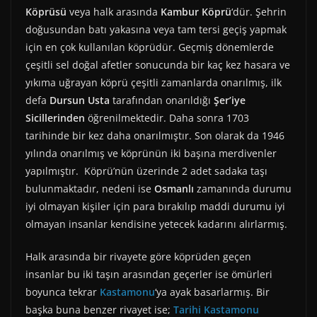
Köprüsü
veya halk arasında
Kambur Köprü
‘dür. Şehrin
doğusundan batı yakasına veya tam tersi geçiş yapmak
için en çok kullanılan köprüdür. Geçmiş dönemlerde
çeşitli sel doğal afetler sonucunda bir kaç kez hasara ve
yıkıma uğrayan köprü çeşitli zamanlarda onarılmış, ilk
defa
Dursun Usta
tarafından onarıldığı
Şer’iye
Sicillerinden
öğrenilmektedir. Daha sonra 1703
tarihinde bir kez daha onarılmıştır. Son olarak da 1946
yılında onarılmış ve köprünün iki başına merdivenler
yapılmıştır. Köprü’nün üzerinde 2 adet sadaka taşı
bulunmaktadır, nedeni ise
Osmanlı
zamanında durumu
iyi olmayan kişiler için para bırakılıp maddi durumu iyi
olmayan insanlar kendisine yetecek kadarını alırlarmış.
Halk arasında bir rivayete göre köprüden geçen
insanlar bu iki taşın arasından geçerler ise ömürleri
boyunca tekrar
Kastamonu
‘ya ayak basarlarmış. Bir
başka buna benzer rivayet ise;
Tarihi Kastamonu