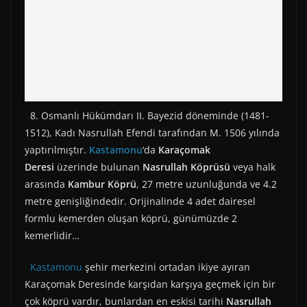
8. Osmanlı Hükümdarı II. Bayezid döneminde (1481-
1512), Kadı Nasrullah Efendi tarafından M. 1506 yılında
yaptırılmıştır.
Kastamonu
‘da
Karaçomak
Deresi
üzerinde bulunan
Nasrullah Köprüsü
veya halk
arasında
Kambur Köprü
, 27 metre uzunluğunda ve 4.2
metre genişliğindedir. Orijinalinde 4 adet dairesel
formlu kemerden oluşan köprü, günümüzde 2
kemerlidir…
Kastamonu
şehir merkezini ortadan ikiye ayıran
Karaçomak Deresinde karşıdan karşıya geçmek için bir
çok köprü vardır, bunlardan en eskisi tarihi
Nasrullah