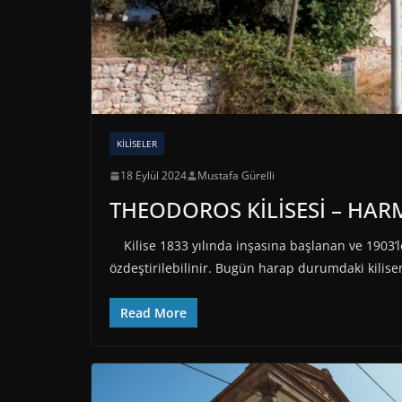
KILISELER
18 Eylül 2024
Mustafa Gürelli
THEODOROS KİLİSESİ – HAR
Kilise 1833 yılında inşasına başlanan ve 1903’le
özdeştirilebilinir. Bugün harap durumdaki kilis
Read More