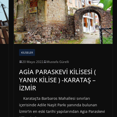
KILISELER
20 Mayıs 2022
Mustafa Gürelli
AGİA PARASKEVİ KİLİSESİ (
YANIK KİLİSE ) -KARATAŞ –
İZMİR
Karataş’ta Barbaros Mahallesi sınırları
içerisinde Adile Naşit Parkı yanında bulunan
İzmir’in en eski tarihi yapılarından Agia Paraskevi