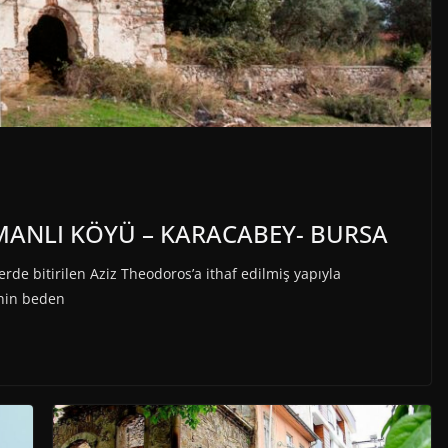
MANLI KÖYÜ – KARACABEY- BURSA
rde bitirilen Aziz Theodoros’a ithaf edilmiş yapıyla
enin beden