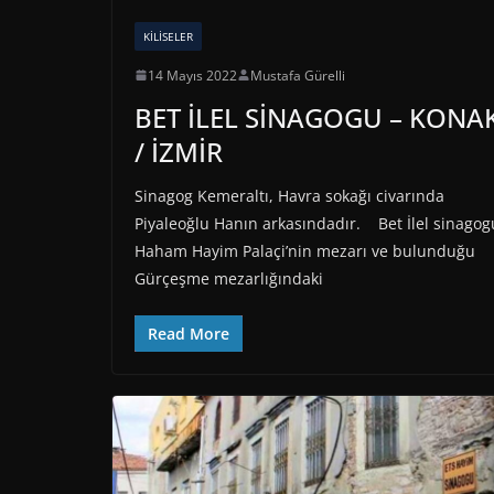
KILISELER
14 Mayıs 2022
Mustafa Gürelli
BET İLEL SİNAGOGU – KONA
/ İZMİR
Sinagog Kemeraltı, Havra sokağı civarında
Piyaleoğlu Hanın arkasındadır. Bet İlel sinagog
Haham Hayim Palaçi’nin mezarı ve bulunduğu
Gürçeşme mezarlığındaki
Read More