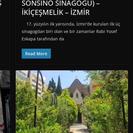
Ş
SONSİNO SİNAGOGU) –
İKİÇEŞMELİK – İZMİR
17. yüzyılın ilk yarısında, İzmir’de kurulan ilk üç
sinagogdan biri olan ve bir zamanlar Rabi Yosef
Eskapa tarafından da
Read More