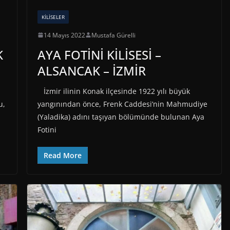
KILISELER
14 Mayıs 2022
Mustafa Gürelli
K
AYA FOTİNİ KİLİSESİ –
ALSANCAK – İZMİR
İzmir ilinin Konak ilçesinde 1922 yılı büyük
u,
yangınından önce, Frenk Caddesi’nin Mahmudiye
(Yaladika) adını taşıyan bölümünde bulunan Aya
Fotini
Read More