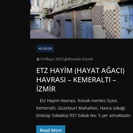
KILISELER
14 Mayıs 2022
Mustafa Gürelli
ETZ HAYİM (HAYAT AĞACI)
HAVRASI – KEMERALTI –
İZMİR
Etz Hayim Havrası, Konak merkez ilçesi,
Kemeraltı, Güzelyurt Mahallesi, Havra sokağı
(İnkılap Sokakta) 937 Sokak No: 5 yer almaktadır.
Read More