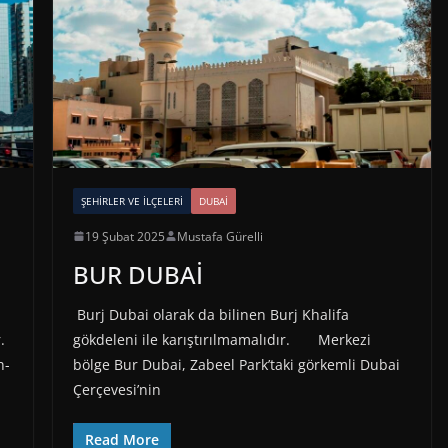
ŞEHIRLER VE İLÇELERI
DUBAİ
19 Şubat 2025
Mustafa Gürelli
BUR DUBAİ
Burj Dubai olarak da bilinen Burj Khalifa
.
gökdeleni ile karıştırılmamalıdır. Merkezi
h-
bölge Bur Dubai, Zabeel Park’taki görkemli Dubai
Çerçevesi’nin
Read More