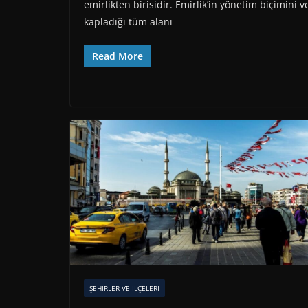
emirlikten birisidir. Emirlik’in yönetim biçimini v
kapladığı tüm alanı
Read More
ŞEHIRLER VE İLÇELERI