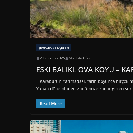
ŞEHIRLER VE İLÇELERI
2 Haziran 2025
Mustafa Gürelli
ESKİ BALIKLIOVA KÖYÜ – KA
Karaburun Yarımadası, tarih boyunca birçok meden
Yunan döneminden günümüze kadar geçen süre
Read More