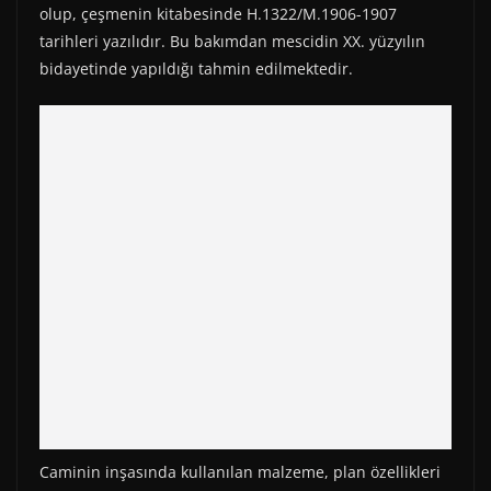
olup, çeşmenin kitabesinde H.1322/M.1906-1907
tarihleri yazılıdır. Bu bakımdan mescidin XX. yüzyılın
bidayetinde yapıldığı tahmin edilmektedir.
Caminin inşasında kullanılan malzeme, plan özellikleri