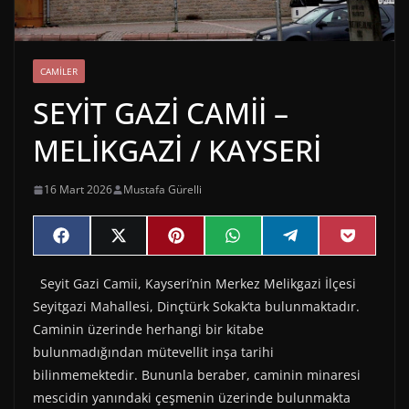
CAMILER
SEYİT GAZİ CAMİİ –
MELİKGAZİ / KAYSERİ
16 Mart 2026
Mustafa Gürelli
Share
Share
Share
Share
Share
Share
F
X
P
W
T
P
on
on
on
on
on
on
a
(
i
h
e
o
c
T
n
a
l
c
Seyit Gazi Camii, Kayseri’nin Merkez Melikgazi İlçesi
e
w
t
t
e
k
b
i
e
s
g
e
Seyitgazi Mahallesi, Dinçtürk Sokak’ta bulunmaktadır.
o
t
r
A
r
t
o
t
e
p
a
Caminin üzerinde herhangi bir kitabe
k
e
s
p
m
bulunmadığından mütevellit inşa tarihi
r
t
)
bilinmemektedir. Bununla beraber, caminin minaresi
mescidin yanındaki çeşmenin üzerinde bulunmakta