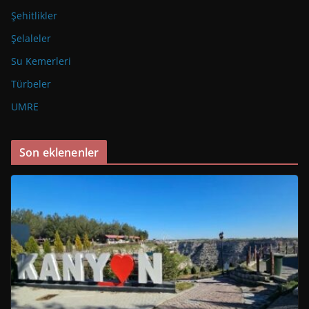
Şehitlikler
Şelaleler
Su Kemerleri
Türbeler
UMRE
Son eklenenler