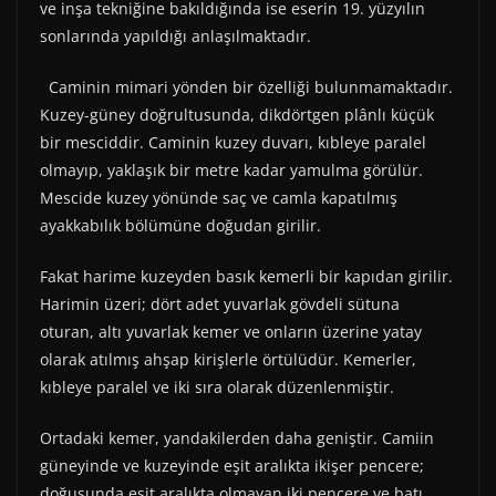
ve inşa tekniğine bakıldığında ise eserin 19. yüzyılın
sonlarında yapıldığı anlaşılmaktadır.
Caminin mimari yönden bir özelliği bulunmamaktadır.
Kuzey-güney doğrultusunda, dikdörtgen plânlı küçük
bir mesciddir. Caminin kuzey duvarı, kıbleye paralel
olmayıp, yaklaşık bir metre kadar yamulma görülür.
Mescide kuzey yönünde saç ve camla kapatılmış
ayakkabılık bölümüne doğudan girilir.
Fakat harime kuzeyden basık kemerli bir kapıdan girilir.
Harimin üzeri; dört adet yuvarlak gövdeli sütuna
oturan, altı yuvarlak kemer ve onların üzerine yatay
olarak atılmış ahşap kirişlerle örtülüdür. Kemerler,
kıbleye paralel ve iki sıra olarak düzenlenmiştir.
Ortadaki kemer, yandakilerden daha geniştir. Camiin
güneyinde ve kuzeyinde eşit aralıkta ikişer pencere;
doğusunda eşit aralıkta olmayan iki pencere ve batı