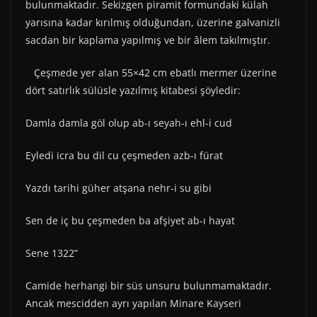
bulunmaktadır. Sekizgen piramit formundaki külah
yarısına kadar kırılmış olduğundan, üzerine galvanizli
sacdan bir kaplama yapılmış ve bir âlem takılmıştır.
Çeşmede yer alan 55×42 cm ebatlı mermer üzerine
dört satırlık sülüsle yazılmış kitabesi şöyledir:
Damla damla göl olup ab-ı seyah-ı ehl-i cud
Eyledi icra bu dil cu çeşmeden azb-ı fürat
Yazdı tarihi güher atşana nehr-i su gibi
Sen de iç bu çeşmeden ba afşiyet ab-ı hayat
Sene 1322”
Camide herhangi bir süs unsuru bulunmamaktadır.
Ancak mescidden ayrı yapılan Minare Kayseri