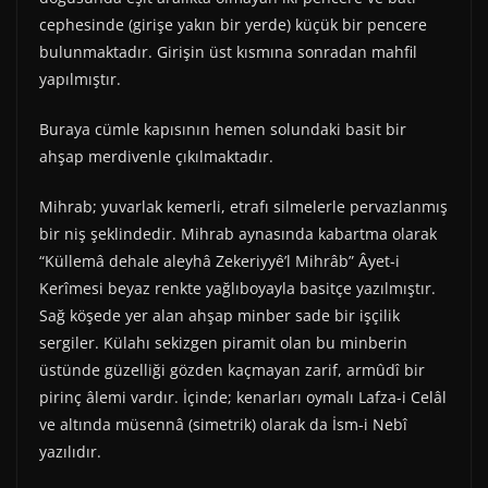
cephesinde (girişe yakın bir yerde) küçük bir pencere
bulunmaktadır. Girişin üst kısmına sonradan mahfil
yapılmıştır.
Buraya cümle kapısının hemen solundaki basit bir
ahşap merdivenle çıkılmaktadır.
Mihrab; yuvarlak kemerli, etrafı silmelerle pervazlanmış
bir niş şeklindedir. Mihrab aynasında kabartma olarak
“Küllemâ dehale aleyhâ Zekeriyyê’l Mihrâb” Âyet-i
Kerîmesi beyaz renkte yağlıboyayla basitçe yazılmıştır.
Sağ köşede yer alan ahşap minber sade bir işçilik
sergiler. Külahı sekizgen piramit olan bu minberin
üstünde güzelliği gözden kaçmayan zarif, armûdî bir
pirinç âlemi vardır. İçinde; kenarları oymalı Lafza-i Celâl
ve altında müsennâ (simetrik) olarak da İsm-i Nebî
yazılıdır.