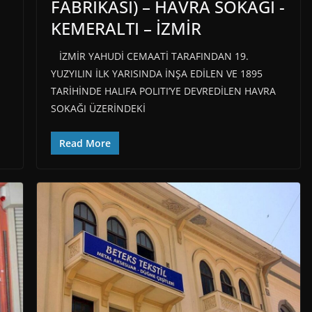
FABRİKASI) – HAVRA SOKAĞI -
KEMERALTI – İZMİR
İZMİR YAHUDİ CEMAATİ TARAFINDAN 19.
YUZYILIN İLK YARISINDA İNŞA EDİLEN VE 1895
TARİHİNDE HALIFA POLITI’YE DEVREDİLEN HAVRA
SOKAĞI ÜZERİNDEKİ
Read More