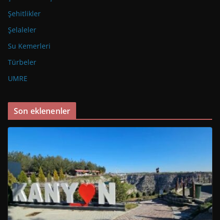
Şehitlikler
Şelaleler
Su Kemerleri
Türbeler
UMRE
Son eklenenler