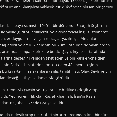
esimdeki kabilelerin kontrolü altındaydı. 15.000 kişilik bir nüfusa
kkânı ve ana Sharjah’ta yaklaşık 200 dükkândan oluşan bir çarşısı
sı kasabaya sızmıştı. 1940’ta bir dönemde Sharjah Şeyhi’nin
le yayıldığı duyulabiliyordu ve o dönemdeki İngiliz istihbarat
benzer duyguları paylaşan mesajlar yazılmıştı. Almanlar
jlarıydı ve emirlik halkının bir kısmı, özellikle de yayınlardan
 arasında sempatik bir kitle buldu. Şeyh, İngilizler tarafından
abalarına desteğini yeniden teyit eden ve bin Faris’e yöneltilen
bin Faris’in karakterine tanıklık eden 48 önemli kişinin
e bu karakter imzalayanlara yanlış tanıtılmıştı. Olay, Şeyh ve bin
lan desteğini ikiye katlamasıyla çözüldü.
n, Umm Al Qawain ve Fujairah ile birlikte Birleşik Arap
tıldı. Yedinci emirlik olan Ras al-Khaimah, İran’ın Ras al-
ndan 10 Şubat 1972’de BAE’ye katıldı.
dı da Birleşik Arap Emirlikleri’nin kurulmasından kısa bir süre