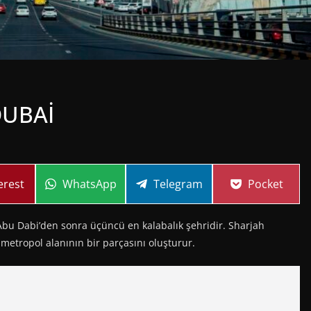
DUBAİ
re
Share
Share
Share
erest
WhatsApp
Telegram
Pocket
on
on
on
 Abu Dabi’den sonra üçüncü en kalabalık şehridir. Sharjah
metropol alanının bir parçasını oluşturur.