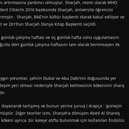
ısını artırmasına yardımcı olmuştur. Sharjah, resmi olarak WHO
udent Cities’in 2016 baskısında Sharjah, üniversite öğrencisi
anmıştır. Sharjah, BAE’nin kültür başkenti olarak kabul ediliyor ve
 ve 2019’un Sharjah Dünya Kitap Başkenti seçildi.
günlük çalışma haftası ve üç günlük hafta sonu uygulamasını
u’da dört günlük çalışma haftasını tam olarak benimseyen ilk
ygın yorumlar, şehrin Dubai ve Abu Dabi’nin doğusunda yer
leşim yeri olması nedeniyle Sharjah kelimesinin kökeninin sharq
dir.
ayanarak tartışmış ve bunun yerine şuruq ( Arapça : ‘güneşin
üştür. Diğer teoriler ismi, Sharjah’a dönüşen Abed Al Shareq
 kökeni ayrıca, bir kaleye atıfta bulunmak için kullanılan Endülüs