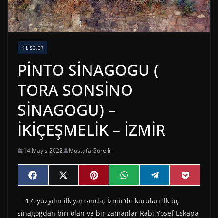
KILISELER
PİNTO SİNAGOGU (
TORA SONSİNO
SİNAGOGU) –
İKİÇEŞMELİK – İZMİR
14 Mayıs 2022
Mustafa Gürelli
Share
Share
Share
Share
Share
Share
F
X
P
W
T
P
on
on
on
on
on
on
a
(
i
h
e
o
c
T
n
a
l
c
17. yüzyılın ilk yarısında, İzmir’de kurulan ilk üç
e
w
t
t
e
k
b
i
e
s
g
e
sinagogdan biri olan ve bir zamanlar Rabi Yosef Eskapa
o
t
r
A
r
t