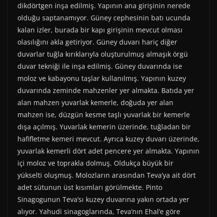
dikdörtgen inşa edilmiş. Yapının ana girişinin nerede
olduğu saptanamıyor. Güney cephesinin batı ucunda
kalan izler, burada bir kapı girişinin mevcut olması
olasılığını akla getiriyor. Güney duvarı hariç diğer
duvarlar tuğla kırıklarıyla oluşturulmuş almaşık örgü
duvar tekniği ile inşa edilmiş. Güney duvarında ise
moloz ve kabayonu taşlar kullanılmış. Yapının kuzey
duvarında zeminde mahzenler yer almakta. Batıda yer
alan mahzen yuvarlak kemerle, doğuda yer alan
mahzen ise, düzgün kesme taşlı yuvarlak bir kemerle
dışa açılmış. Yuvarlak kemerin üzerinde, tuğladan bir
hafifletme kemeri mevcut. Ayrıca kuzey duvarı üzerinde,
yuvarlak kemerli dört adet pencere yer almakta. Yapının
içi moloz ve toprakla dolmuş. Oldukça büyük bir
yükselti oluşmuş. Molozların arasından Teva’ya ait dört
adet sütunun üst kısımları görülmekte. Pinto
Sinagogunun Teva’sı kuzey duvarına yakın ortada yer
alıyor. Yahudi sinagoglarında, Teva’nın Ehal’e göre