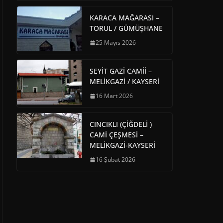
KARACA MAĞARASI –
TORUL / GÜMÜŞHANE
25 Mayıs 2026
SEYİT GAZİ CAMİİ –
MELİKGAZİ / KAYSERİ
16 Mart 2026
CINCIKLI (ÇİĞDELİ )
CAMİ ÇEŞMESİ –
MELİKGAZİ-KAYSERİ
16 Şubat 2026