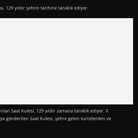
i, 129 yıldır şehrin tarihine tanıklık ediyor.
an Saat Kulesi, 129 yıldır zamana tanıklık ediyor. II.
a gönderilen Saat Kulesi, şehre gelen turistlerden ve