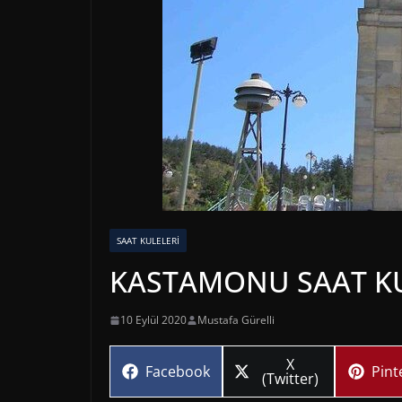
SAAT KULELERI
KASTAMONU SAAT K
10 Eylül 2020
Mustafa Gürelli
Share
X
Share
Sha
Facebook
Pint
on
(Twitter)
on
on