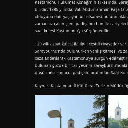
Kastamonu Hükümet Konağı’nın arkasında, Sarayü
biridir. 1885 yılında, Vali Abdurrahman Paşa tar
olduğuna dair yaşayan bir efsanesi bulunmaktad
zamansız çalan çanı, padişahın hamile cariyele
saat kulesi Kastamonu’ya sürgün edilir.
129 yıllık saat kulesi ile ilgili çeşitli rivayetler
Sarayburnu’nda bulunurken yanlış gitmesi ve zam
cezalandırılarak Kastamonu’ya sürgün edilmişti
bulunan gözde bir cariyesinin Sarayburnu’ndaki
düşürmesi sonucu, padişah tarafından Saat Kule
Kaynak: Kastamonu İl Kültür ve Turizm Müdürlü