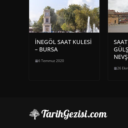
İNEGÖL SAAT KULESİ
SAAT
– BURSA
GÜLŞ
NEVŞ
6 Temmuz 2020
26 Eki