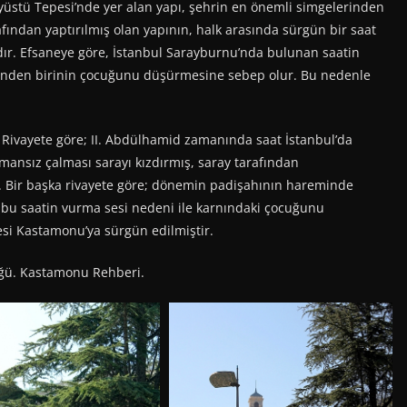
stü Tepesi’nde yer alan yapı, şehrin en önemli simgelerinden
afından yaptırılmış olan yapının, halk arasında sürgün bir saat
ır. Efsaneye göre, İstanbul Sarayburnu’nda bulunan saatin
rinden birinin çocuğunu düşürmesine sebep olur. Bu nedenle
 var. Rivayete göre; II. Abdülhamid zamanında saat İstanbul’da
ansız çalması sarayı kızdırmış, saray tarafından
r. Bir başka rivayete göre; dönemin padişahının hareminde
 bu saatin vurma sesi nedeni ile karnındaki çocuğunu
si Kastamonu’ya sürgün edilmiştir.
ğü. Kastamonu Rehberi.