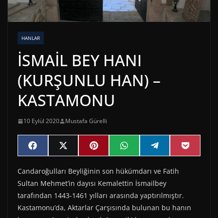
HANLAR
İSMAİL BEY HANI
(KURŞUNLU HAN) –
KASTAMONU
10 Eylül 2020
Mustafa Gürelli
Share
Share
Share
Share
Share
Share
F
X
P
W
T
P
on
on
on
on
on
on
a
(
i
h
e
o
c
T
n
a
l
c
Candaroğulları Beyliğinin son hükümdarı ve Fatih
e
w
t
t
e
k
b
i
e
s
g
e
Sultan Mehmet’in dayısı Kemalettin İsmailbey
o
t
r
A
r
t
o
t
e
p
a
tarafından 1443-1461 yılları arasında yaptırılmıştır.
k
e
s
p
m
Kastamonu’da, Aktarlar Çarşısında bulunan bu hanın
r
t