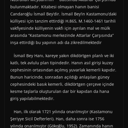
bulunmaktadır. Kitabesi olmayan hanın banisi
Candaroğlu İsmail Bey’dir. İsmail Bey’in Kastamonu’daki
külliyesi için tanzim ettirdiği H.865, M.1460-1461 tarihli
vakfiyesinde külliyenin vakfı için ayrılan mal ve mülk
arasında “Kastamonu merkezinde Attarlar Çarşısında”
inşa ettirdiği bu yapının adı da zikredilmektedir
İsmail Bey Hanı, kareye yakın dikdörtgen planlı ve iki
katlı, tek avlulu plan tipindedir. Hanın asıl girişi kuzey
cephesinin ortasından açılmış yuvarlak kemerli kapıdır.
Bunun haricinde, sonradan açıldığı anlaşılan güney
cephesindeki basık kemerli, dikdörtgen çerçeve içinde
kesme taşlarla oluşturulan dar bir kapıdan da hana
giriş yapılabilmektedir.
Han, ilk olarak 1721 yılında onarılmıştır (Kastamonu
Şeriyye Sicil Defterleri). Han, daha sonra ise 1756
yılında onarılmıştır (Gökoğlu, 1952). Zamanında hanın