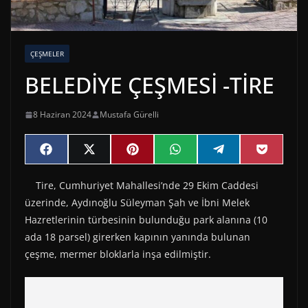
ÇEŞMELER
BELEDİYE ÇEŞMESİ -TİRE
8 Haziran 2024
Mustafa Gürelli
Share
Share
Share
Share
Share
Share
F
X
P
W
T
P
on
on
on
on
on
on
a
(
i
h
e
o
c
T
n
a
l
c
Tire, Cumhuriyet Mahallesi’nde 29 Ekim Caddesi
e
w
t
t
e
k
b
i
e
s
g
e
üzerinde, Aydınoğlu Süleyman Şah ve İbni Melek
o
t
r
A
r
t
o
t
e
p
a
Hazretlerinin türbesinin bulunduğu park alanına (10
k
e
s
p
m
ada 18 parsel) girerken kapının yanında bulunan
r
t
)
çeşme, mermer bloklarla inşa edilmiştir.