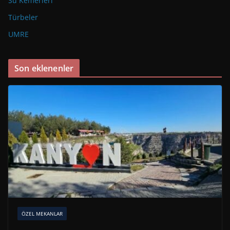
Su Kemerleri
Türbeler
UMRE
Son eklenenler
ÖZEL MEKANLAR