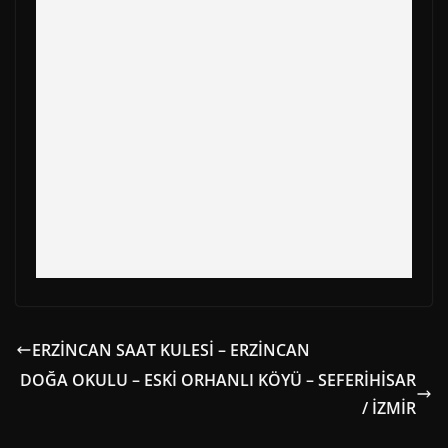
o
t
r
A
r
t
o
t
e
p
a
k
e
s
p
m
r
t
)
ERZİNCAN SAAT KULESİ – ERZİNCAN
DOĞA OKULU – ESKİ ORHANLI KÖYÜ – SEFERİHİSAR
/ İZMİR