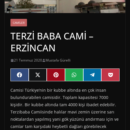
CAMILER
TERZİ BABA CAMİ –
ERZİNCAN
21 Temmuz 2020
Mustafa Gürelli
Share
Share
Share
Share
Share
Share
F
X
P
W
T
P
on
on
on
on
on
on
a
(
i
h
e
o
c
T
n
a
l
c
Camisi Türkiye’nin bir kubbe altında en çok insan
e
w
t
t
e
k
b
i
e
s
g
e
bulundurabilen camisidir. Toplam kapasitesi 7000
o
t
r
A
r
t
o
t
e
p
a
kişidir. Bir kubbe altında tam 4000 kişi ibadet edebilir.
k
e
s
p
m
Terzibaba Camiisinde halılar mavi zemin üzerine sarı
r
t
)
noktalardan yapılmış yani gök yüzünü andırması için ve
camlar tam karşıdaki heybetli dağları görebilecek