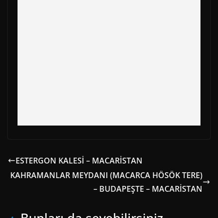
o
t
e
p
a
k
e
s
p
m
r
t
)
ESTERGON KALESİ – MACARİSTAN
KAHRAMANLAR MEYDANI (MACARCA HÖSÖK TERE)
– BUDAPEŞTE – MACARİSTAN