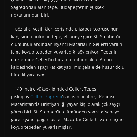
Sagredo’dan alan tepe, Budapeşte’nin yüksek
noktalarından biri.
Göz alıcı yeşillikler içerisinde Elizabet Köprüsü’nün
karşısında bulunan tepe, efsaneye göre St. Stephen’in
ölümünün ardından isyancı Macarların Gellert’i varilin
içine koyup tepeden yuvarladığı söyleniyor. Tepenin
eteklerinde Gellért’in bir anıtı bulunmakta. Anıtın
kaidesinden aşağı kat kat yapılmış şelale de huzur dolu
bir etki yaratıyor.
140 metre yüksekliğindeki Gellert Tepesi,
piskopos
Gellert Sagredo
’dan ismini almış. Kendisi
Macaristan’da Hristiyanlığı yayan kişi olarak çok saygı
gören biri. St. Stephen’in ölümünden sonra efsaneye
göre isyancı pagan asiler Macarlar Gellert’i varilin içine
koyup tepeden yuvarlamışlar.