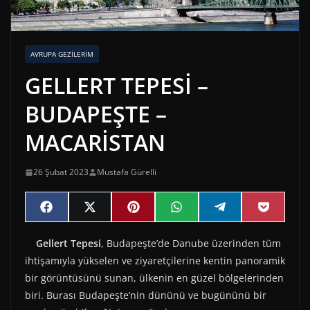
AVRUPA GEZİLERİM
GELLERT TEPESİ –
BUDAPEŞTE –
MACARİSTAN
26 Şubat 2023
Mustafa Gürelli
Share
Share
Share
Share
Share
Share
F
X
P
W
T
P
on
on
on
on
on
on
a
(
i
h
e
o
c
T
n
a
l
c
Gellert Tepesi
, Budapeşte’de Danube üzerinden tüm
e
w
t
t
e
k
b
i
e
s
g
e
ihtişamıyla yükselen ve ziyaretçilerine kentin panoramik
o
t
r
A
r
t
o
t
e
p
a
bir görüntüsünü sunan, ülkenin en güzel bölgelerinden
k
e
s
p
m
biri. Burası Budapeşte’nin dününü ve bugününü bir
r
t