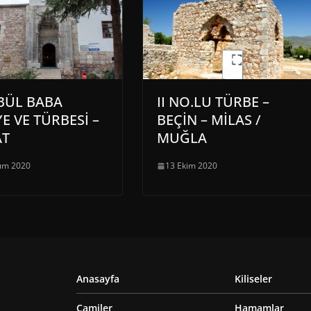
BÜL BABA
II NO.LU TÜRBE –
YE VE TÜRBESİ –
BEÇİN – MİLAS /
AT
MUĞLA
ım 2020
13 Ekim 2020
Anasayfa
Kiliseler
Camiler
Hamamlar