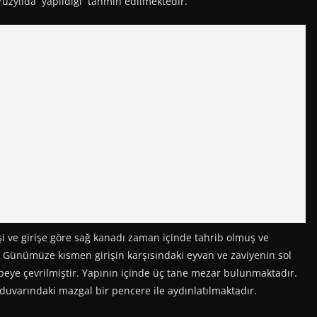
Yüzyılda yapıldığı tahmin edilmektedir.
işi ve girişe göre sağ kanadı zaman içinde tahrib olmuş ve
 Günümüze kısmen girişin karşısındaki eyvan ve zaviyenin sol
beye çevrilmiştir. Yapının içinde üç tane mezar bulunmaktadır.
etı duvarındaki mazgal bir pencere ile aydınlatılmaktadır.