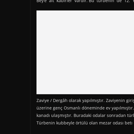
Bey’e ait kabirler vardır. Bu türbenin de 12. 
Zaviye / Dergâh olarak yapılmıştır. Zaviyenin gir
üzerine genç Osmanlı döneminde ev yapılmıştır.
kanadı ulaşmıştır. Buradaki odalar sonradan tür
Türbenin kubbeyle örtülü olan mezar odası b