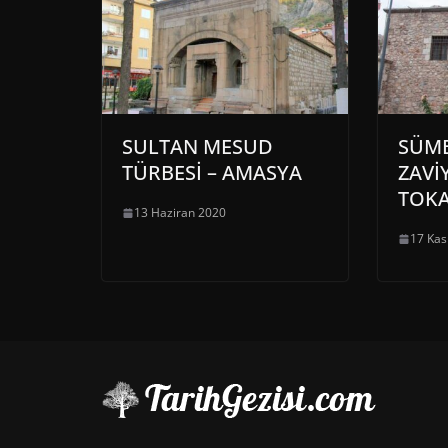
SULTAN MESUD
SÜM
TÜRBESİ – AMASYA
ZAVİ
TOK
13 Haziran 2020
17 Kas