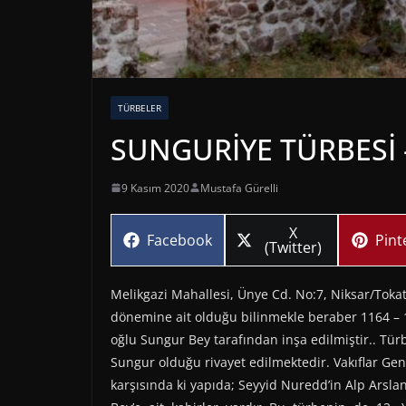
TÜRBELER
SUNGURİYE TÜRBESİ 
9 Kasım 2020
Mustafa Gürelli
Share
X
Share
Sha
Facebook
Pint
on
(Twitter)
on
on
Melikgazi Mahallesi, Ünye Cd. No:7, Niksar/Tok
dönemine ait olduğu bilinmekle beraber 1164 – 
oğlu Sungur Bey tarafından inşa edilmiştir.. T
Sungur olduğu rivayet edilmektedir. Vakıflar 
karşısında ki yapıda; Seyyid Nuredd’in Alp Arsl