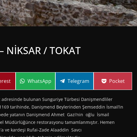
– NİKSAR / TOKAT
re
Share
Share
Share
erest
WhatsApp
Telegram
Pocket
on
on
on
at adresinde bulunan Sunguriye Türbesi Danişmendliler
1169 tarihinde, Danişmend Beylerinden Şemseddin İsmail’in
ürbede yatanın Danişmend Ahmet Gazi’nin oğlu İsmail
Genel Müdürlüğünce restorasyonu tamamlanmıştır. Hemen
an’a ve kardeşi Rufai-Zade Alaaddin Savcı