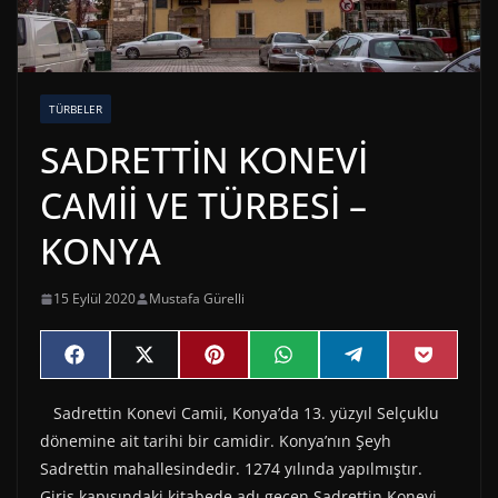
TÜRBELER
SADRETTİN KONEVİ
CAMİİ VE TÜRBESİ –
KONYA
15 Eylül 2020
Mustafa Gürelli
Share
Share
Share
Share
Share
Share
F
X
P
W
T
P
on
on
on
on
on
on
a
(
i
h
e
o
c
T
n
a
l
c
Sadrettin Konevi Camii, Konya’da 13. yüzyıl Selçuklu
e
w
t
t
e
k
b
i
e
s
g
e
dönemine ait tarihi bir camidir. Konya’nın Şeyh
o
t
r
A
r
t
o
t
e
p
a
Sadrettin mahallesindedir. 1274 yılında yapılmıştır.
k
e
s
p
m
Giriş kapısındaki kitabede adı geçen Sadrettin Konevi