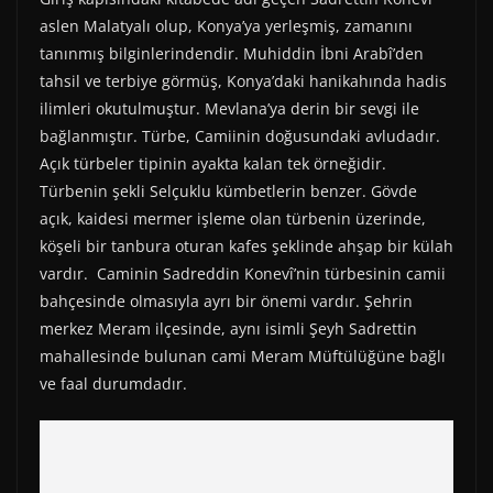
r
t
)
aslen Malatyalı olup, Konya’ya yerleşmiş, zamanını
tanınmış bilginlerindendir. Muhiddin İbni Arabî’den
tahsil ve terbiye görmüş, Konya’daki hanikahında hadis
ilimleri okutulmuştur. Mevlana’ya derin bir sevgi ile
bağlanmıştır. Türbe, Camiinin doğusundaki avludadır.
Açık türbeler tipinin ayakta kalan tek örneğidir.
Türbenin şekli Selçuklu kümbetlerin benzer. Gövde
açık, kaidesi mermer işleme olan türbenin üzerinde,
köşeli bir tanbura oturan kafes şeklinde ahşap bir külah
vardır. Caminin Sadreddin Konevî’nin türbesinin camii
bahçesinde olmasıyla ayrı bir önemi vardır. Şehrin
merkez Meram ilçesinde, aynı isimli Şeyh Sadrettin
mahallesinde bulunan cami Meram Müftülüğüne bağlı
ve faal durumdadır.