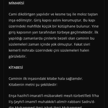
MİMARİSİ
Cami dikdörtgen yapılıdır ve kesme taş ile moloz taştan
inşa edilmiştir. Giriş kapısı aslını korumuştur. Bu kapı
üzerindeki mahfilde küçük bir kütüphane bulunur. Yine
giriş kapısının yan tarafından türbeye geçilmektedir. İlk
yapıldığı zamanlarda çinilerle bezeli olan caminin bu
süslemeleri zaman içinde yok olmuştur. Fakat sivri
kemerli mihrabı üzerindeki çini süslemeleri halen
görülebilir.
KİTABESİ
Caminin ilk inşasındaki kitabe hala sağlamdır.
Kitabenin metni şu şekildedir:
Enşa hazihi’l-imarati’l-mübaraketi mea’t-türbeti’lleti fı’ha
li’ş-Şeyhi’l-imami’l­ muhakkıkı’l-alimi’r-rabbani Sadru’d-
din Muhammed ibnü ishak ibnü Muhammed