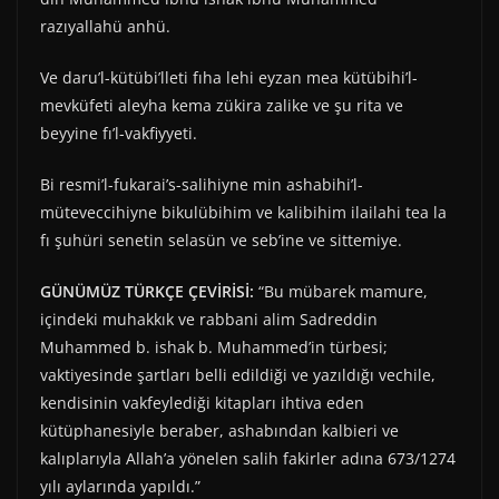
razıyallahü anhü.
Ve daru’l-kütübi’lleti fıha lehi eyzan mea kütübihi’l-
mevküfeti aleyha kema zükira zalike ve şu rita ve
beyyine fı’l-vakfiyyeti.
Bi resmi’l-fukarai’s-salihiyne min ashabihi’l-
müteveccihiyne bikulübihim ve kalibihim ilailahi tea la
fı şuhüri senetin selasün ve seb’ine ve sittemiye.
GÜNÜMÜZ TÜRKÇE ÇEVİRİSİ:
“Bu mübarek mamure,
içindeki muhakkık ve rabbani alim Sadreddin
Muhammed b. ishak b. Muhammed’in türbesi;
vaktiyesinde şartları belli edildiği ve yazıldığı vechile,
kendisinin vakfeylediği kitapları ihtiva eden
kütüphanesiyle beraber, ashabından kalbieri ve
kalıplarıyla Allah’a yönelen salih fakirler adına 673/1274
yılı aylarında yapıldı.”