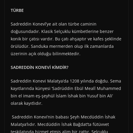
TÜRBE
Sadreddin Konevî’ye ait olan türbe caminin
doğusundadır. Klasik Selçuklu kümbetlerine benzer
konik bir çatısı vardır. Bu çatı ahşaptır ve kafes şeklinde
örülüdür. Sanduka mermerden olup ilk zamanlarda
üzerinin açık olduğu bilinmektedir.
SADREDDİN KONEVİ KİMDİR?
Sadreddin Konevi Malatya’da 1208 yılında doğdu. Sema
kayıtlarında künyesi ‘Sadrüddin Ebül Mealî Muhammed
bin el imam eş-şeyhül İslam İshak bin Yusuf bin Ali’
olarak kayıtlıdır.
Sadreddin Konevi’nin babası Şeyh Mecdüddin İshak
Malatya’lıdır. Mecdüddin İshak Bağdat’ta fütüvvet
teşkilatında hizmet etmiş alim bir zattır. Selçuklu