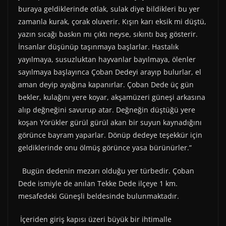
buraya geldiklerinde otlak, sulak diye bildikleri bu yer
zamanla kurak, çorak oluverir. Kışın karı eksik mi düştü,
yazın sıcağı baskın mı çıktı neyse, sıkıntı baş gösterir.
İnsanlar düşünüp taşınmaya başlarlar. Hastalık
yayılmaya, susuzluktan hayvanlar bayılmaya, ölenler
sayılmaya başlayınca Çoban Dedeyi arayıp bulurlar, el
aman deyip ayağına kapanırlar. Çoban Dede üç gün
bekler, kulağını yere koyar, akşamüzeri güneşi arkasına
alıp değneğini savurup atar. Değneğin düştüğü yere
koşan Yörükler gürül gürül akan bir suyun kaynadığını
görünce bayram yaparlar. Dönüp dedeye teşekkür için
geldiklerinde onu ölmüş görünce yasa bürünürler.”
Bugün dedenin mezarı olduğu yer türbedir. Çoban
Dede ismiyle de anılan Tekke Dede ilçeye 1 km.
mesafedeki Güneşli beldesinde bulunmaktadır.
İçeriden giriş kapısı üzeri büyük bir ihtimalle