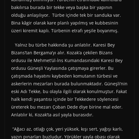
bakılırsa burada bir tekke veya başka bir yapının
olduğu anlaşılıyor. Türbe içinde tek bir sanduka var.
Bina kâgir olarak kare planlı yapılmış ve kubbesinin
üzeri kiremit kaplı. Türbenin etrafı yeşile boyanmış.
Yalnız bu türbe hakkında şu anlatılır. Karesi Bey
Bizans’tan Bergama’yı alır. Kozak’a çekilen Bizans
ordusu ile Mehmet’ül-İns Kumandasındaki Karesi Bey
ordusu Güneşli Yaylasında çatışmaya girerler. Bu
çatışmada hayatını kaybeden komutanın türbesi ve
askerlerin mezarları burada bulunmaktadır. Güneşli’nin
eski Adı Tekke, bu olayla ilgili olarak konulmuştur. Fakat
halk kendi yaşantısı içinde bir Tekkedere söylencesi
üreterek bu mezarı Çoban Dede diye birine mal eder.
Anlatılır ki, Kozak’ta asıl yayla burasıdır.
“Ağacı az, otlağı çok, yeri yüksek, kışı sert, yağışı karlı,
yazın pınarları buzludur. Yörükler yayla obası olarak