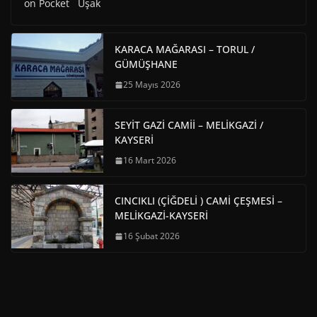
on Pocket Uşak
KARACA MAĞARASI – TORUL /
GÜMÜŞHANE
25 Mayıs 2026
SEYİT GAZİ CAMİİ – MELİKGAZİ /
KAYSERİ
16 Mart 2026
CINCIKLI (ÇİĞDELİ ) CAMİ ÇEŞMESİ –
MELİKGAZİ-KAYSERİ
16 Şubat 2026