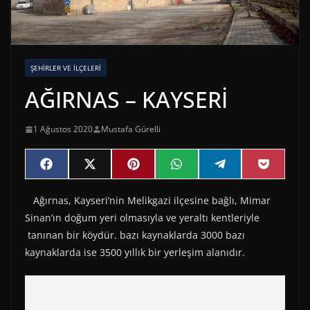
ŞEHIRLER VE İLÇELERI
AĞIRNAS – KAYSERİ
1 Ağustos 2020
Mustafa Gürelli
Share
Share
Share
Share
Share
Share
F
X
P
W
T
P
on
on
on
on
on
on
a
(
i
h
e
o
c
T
n
a
l
c
Ağırnas, Kayseri’nin Melikgazi ilçesine bağlı, Mimar
e
w
t
t
e
k
b
i
e
s
g
e
Sinan’ın doğum yeri olmasıyla ve yeraltı kentleriyle
o
t
r
A
r
t
o
t
e
p
a
tanınan bir köydür. bazı kaynaklarda 3000 bazı
k
e
s
p
m
kaynaklarda ise 3500 yıllık bir yerleşim alanıdır.
r
t
)