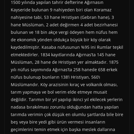
1500 yılında yapılan tahrir defterine Ağırnasın
Kayseride bulunan 9 nahiyeden biri olan Koramaz
nahiyesine tabi, 53 hane Hristiyan (Gebran hane), 3
hane Müslüman, 2 adet değirmen 4 adet bezirhanesi
bulunan ve 18 bin akçe vergi ödeyen hem nüfus hem
de ekonomik yönden oldukça büyük bir köy olarak
kaydedilmiştir. Kasaba nüfusunun %95 ini Rumlar teşkil
etmektedirler. 1834 kayıtlarında Ağırnas’ta 145 hane
Müslüman, 28 hane de Hristiyan yer almaktadır. 1875
yılı nüfus sayımında Ağırnas’ta 258 hanede 658 erkek
nüfus bulunup bunların 138’i Hristiyan, 560’ı
Müslümandır. Köy arazisinin kıraç ve volkanik olması,
tarım yapmaya ve bol verim elde etmeye musait
değildir. Tarımın bir yıl yapılıp ikinci yıl ekilecek yerlerin
nadasa bırakılması zorunlu olduğundan hatta yapılan
tarımda verimin çok düşük en olumlu şartlarda bile bire
beş veya bire yedi gibi ürün vermesi insanların
geçimlerini temin etmek için başka meslek dallarına