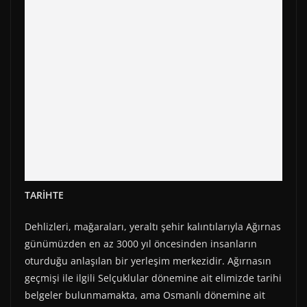
TARİHTE
Dehlizleri, mağaraları, yeraltı şehir kalıntılarıyla Ağırnas
günümüzden en az 3000 yıl öncesinden insanların
oturduğu anlaşılan bir yerleşim merkezidir. Ağırnasın
geçmişi ile ilgili Selçuklular dönemine ait elimizde tarihi
belgeler bulunmamakta, ama Osmanlı dönemine ait