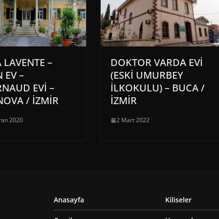
A LAVENTE –
DOKTOR VARDA EVİ
 EV –
(ESKİ UMURBEY
NAUD EVİ –
İLKOKULU) – BUCA /
OVA / İZMİR
İZMİR
ran 2020
2 Mart 2022
Anasayfa
Kiliseler