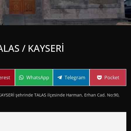
ALAS / KAYSERİ
re
Share
Share
Share
erest
WhatsApp
Telegram
Pocket
on
on
on
ERİ şehrinde TALAS ilçesinde Harman, Erhan Cad. No:90,