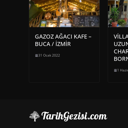
GAZOZ AĞACI KAFE –
VİLL
BUCA / İZMİR
UZUN
CHAR
31 Ocak 2022
BORN
1 Hazi