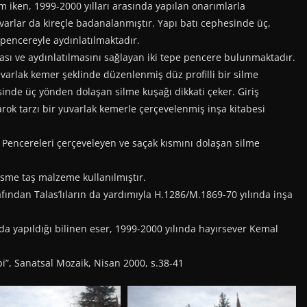
m iken, 1999-2000 yılları arasında yapılan onarımlarla
varlar da kireçle badanalanmıştır. Yapı batı cephesinde üç,
pencereyle aydınlatılmaktadır.
sı ve aydınlatılmasını sağlayan iki tepe pencere bulunmaktadır.
varlak kemer şeklinde düzenlenmiş düz profilli bir silme
sinde üç yönden dolaşan silme kuşağı dikkati çeker. Giriş
ok tarzı bir yuvarlak kemerle çerçevelenmiş inşa kitabesi
 Pencereleri çerçeveleyen ve saçak kısmını dolaşan silme
me taş malzeme kullanılmıştır.
afından Talas’lıların da yardımıyla H.1286/M.1869-70 yılında inşa
a yapıldığı bilinen eser, 1999-2000 yılında hayırsever Kemal
”, Sanatsal Mozaik, Nisan 2000, s.38-41