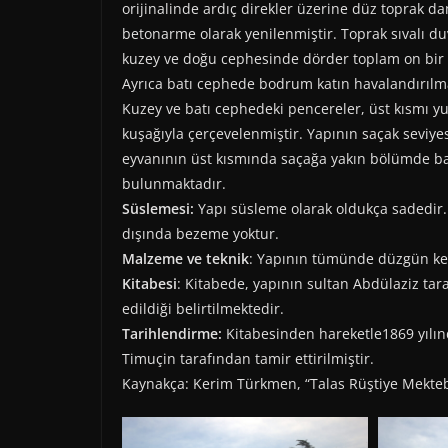
orijinalinde ardıç direkler üzerine düz toprak da
betonarme olarak yenilenmiştir. Toprak sıvalı du
kuzey ve doğu cephesinde dörder toplam on bir 
Ayrıca batı cephede bodrum katın havalandırılma
Kuzey ve batı cephedeki pencereler, üst kısmı yu
kuşağıyla çerçevelenmiştir. Yapının saçak seviye
eyvanının üst kısmında saçağa yakın bölümde bar
bulunmaktadır.
Süslemesi:
Yapı süsleme olarak oldukça sadedir.
dışında bezeme yoktur.
Malzeme ve teknik
: Yapının tümünde düzgün kes
Kitabesi
: Kitabede, yapının sultan Abdülaziz tar
edildiği belirtilmektedir.
Tarihlendirme:
Kitabesinden hareketle1869 yılınd
Timuçin tarafından tamir ettirilmiştir.
Kaynakça: Kerim Türkmen, “Talas Rüştiye Mektebi