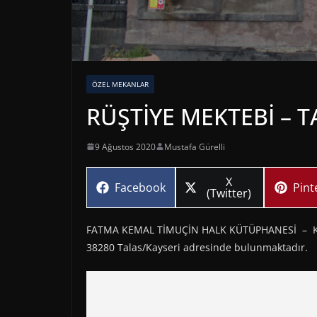
ÖZEL MEKANLAR
RÜŞTİYE MEKTEBİ – T
9 Ağustos 2020
Mustafa Gürelli
Share
X
Share
Sha
Facebook
Pint
on
(Twitter)
on
on
FATMA KEMAL TİMUÇİN HALK KÜTÜPHANESİ – KAYS
38280 Talas/Kayseri adresinde bulunmaktadır.