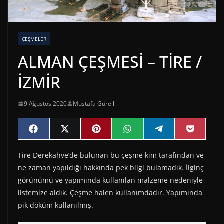
ÇEŞMELER
ALMAN ÇEŞMESİ – TİRE /
İZMİR
9 Ağustos 2020
Mustafa Gürelli
Share
Share
Share
Share
Share
Share
F
X
P
W
T
P
on
on
on
on
on
on
a
(
i
h
e
o
c
T
n
a
l
c
Tire Derekahve’de bulunan bu çeşme kim tarafından ve
e
w
t
t
e
k
b
i
e
s
g
e
ne zaman yapıldığı hakkında pek bilgi bulamadık. İlginç
o
t
r
A
r
t
o
t
e
p
a
görünümü ve yapımında kullanılan malzeme nedeniyle
k
e
s
p
m
listemize aldık. Çeşme halen kullanımdadır. Yapımında
r
t
)
pik döküm kullanılmış.