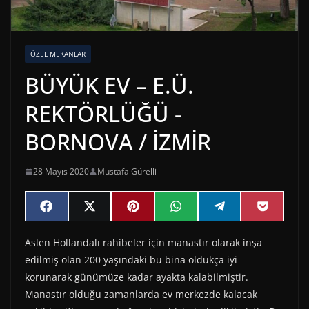
ÖZEL MEKANLAR
BÜYÜK EV – E.Ü.
REKTÖRLÜĞÜ -
BORNOVA / İZMİR
28 Mayıs 2020
Mustafa Gürelli
Share
Share
Share
Share
Share
Share
F
X
P
W
T
P
on
on
on
on
on
on
a
(
i
h
e
o
c
T
n
a
l
c
Aslen Hollandalı rahibeler için manastır olarak inşa
e
w
t
t
e
k
b
i
e
s
g
e
edilmiş olan 200 yaşındaki bu bina oldukça iyi
o
t
r
A
r
t
o
t
e
p
a
korunarak günümüze kadar ayakta kalabilmiştir.
k
e
s
p
m
Manastır olduğu zamanlarda ev merkezde kalacak
r
t