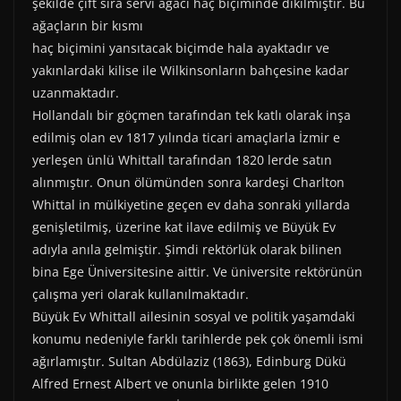
)
şekilde çift sıra servi ağacı haç biçiminde dikilmiştir. Bu
ağaçların bir kısmı
haç biçimini yansıtacak biçimde hala ayaktadır ve
yakınlardaki kilise ile Wilkinsonların bahçesine kadar
uzanmaktadır.
Hollandalı bir göçmen tarafından tek katlı olarak inşa
edilmiş olan ev 1817 yılında ticari amaçlarla İzmir e
yerleşen ünlü Whittall tarafından 1820 lerde satın
alınmıştır. Onun ölümünden sonra kardeşi Charlton
Whittal in mülkiyetine geçen ev daha sonraki yıllarda
genişletilmiş, üzerine kat ilave edilmiş ve Büyük Ev
adıyla anıla gelmiştir. Şimdi rektörlük olarak bilinen
bina Ege Üniversitesine aittir. Ve üniversite rektörünün
çalışma yeri olarak kullanılmaktadır.
Büyük Ev Whittall ailesinin sosyal ve politik yaşamdaki
konumu nedeniyle farklı tarihlerde pek çok önemli ismi
ağırlamıştır. Sultan Abdülaziz (1863), Edinburg Dükü
Alfred Ernest Albert ve onunla birlikte gelen 1910