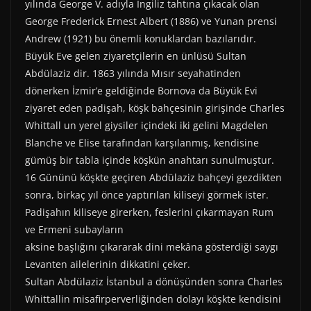
yılında George V. adıyla İngiliz tahtına çıkacak olan
George Frederick Ernest Albert (1886) ve Yunan prensi
Andrew (1921) bu önemli konuklardan bazılarıdır.
Büyük Eve gelen ziyaretçilerin en ünlüsü Sultan
Abdülaziz dir. 1863 yılında Mısır seyahatinden
dönerken İzmir’e geldiğinde Bornova da Büyük Evi
ziyaret eden padişah, köşk bahçesinin girişinde Charles
Whittall un yerel giysiler içindeki iki gelini Magdelen
Blanche ve Elise tarafından karşılanmış, kendisine
gümüş bir tabla içinde köşkün anahtarı sunulmuştur.
16 Gününü köşkte geçiren Abdülaziz bahçeyi gezdikten
sonra, birkaç yıl önce yaptırılan kiliseyi görmek ister.
Padişahın kiliseye girerken, feslerini çıkarmayan Rum
ve Ermeni subayların
aksine başlığını çıkararak dini mekâna gösterdiği saygı
Levanten ailelerinin dikkatini çeker.
Sultan Abdülaziz İstanbul a dönüşünden sonra Charles
Whittallin misafirperverliğinden dolayı köşkte kendisini