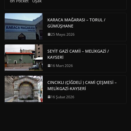
on Pocket Uşak
KARACA MAĞARASI – TORUL /
GÜMÜŞHANE
25 Mayıs 2026
SEYİT GAZİ CAMİİ – MELİKGAZİ /
KAYSERİ
16 Mart 2026
CINCIKLI (ÇİĞDELİ ) CAMİ ÇEŞMESİ –
MELİKGAZİ-KAYSERİ
16 Şubat 2026