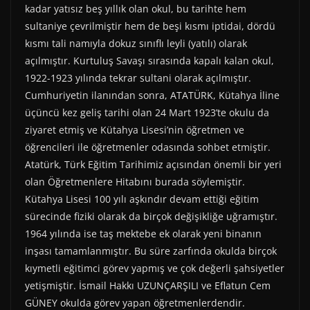
kadar yatısız beş yıllık olan okul, bu tarihte hem
sultaniye çevrilmiştir hem de beşi kısmı iptidai, dördü
kısmı tali namıyla dokuz sınıflı leyli (yatılı) olarak
açılmıştır. Kurtuluş Savaşı sırasında kapalı kalan okul,
1922-1923 yılında tekrar sultani olarak açılmıştır.
Cumhuriyetin ilanından sonra, ATATÜRK, Kütahya İline
üçüncü kez geliş tarihi olan 24 Mart 1923’te okulu da
ziyaret etmiş ve Kütahya Lisesi’nin öğretmen ve
öğrencileri ile öğretmenler odasında sohbet etmiştir.
Atatürk, Türk Eğitim Tarihimiz açısından önemli bir yeri
olan Öğretmenlere Hitabını burada söylemiştir.
Kütahya Lisesi 100 yılı aşkındır devam ettiği eğitim
sürecinde fiziki olarak da birçok değişikliğe uğramıştır.
1964 yılında ise taş mektebe ek olarak yeni binanın
inşası tamamlanmıştır. Bu süre zarfında okulda birçok
kıymetli eğitimci görev yapmış ve çok değerli şahsiyetler
yetişmiştir. İsmail Hakkı UZUNÇARŞILI ve Eflatun Cem
GÜNEY okulda görev yapan öğretmenlerdendir.