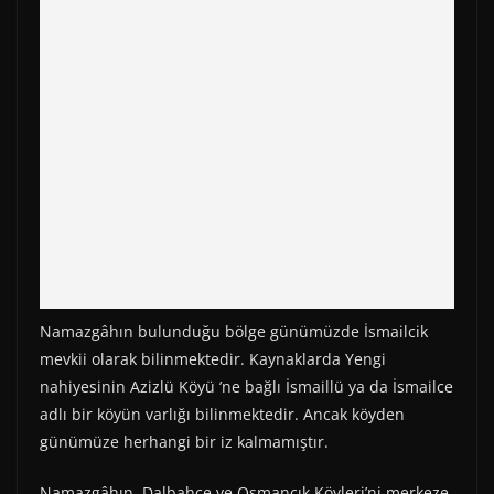
Namazgâhın bulunduğu bölge günümüzde İsmailcik
mevkii olarak bilinmektedir. Kaynaklarda Yengi
nahiyesinin Azizlü Köyü ’ne bağlı İsmaillü ya da İsmailce
adlı bir köyün varlığı bilinmektedir. Ancak köyden
günümüze herhangi bir iz kalmamıştır.
Namazgâhın, Dalbahçe ve Osmancık Köyleri’ni merkeze