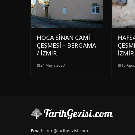
HOCA SİNAN CAMİİ
HAFS
ÇEŞMESİ – BERGAMA
ÇEŞME
/ İZMİR
İZMİR
24 Mayıs 2020
10 Ağus
Email
: info@tarihgezisi.com