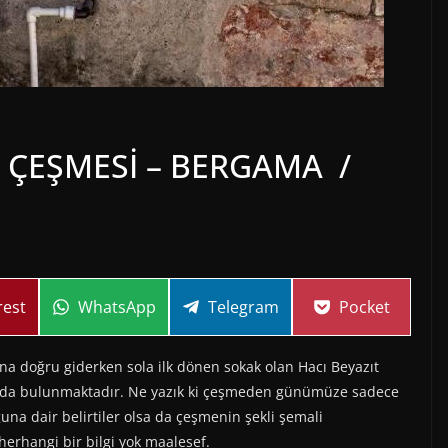
 ÇEŞMESİ – BERGAMA /
Share
Share
Share
rest
WhatsApp
Telegram
Pocket
on
on
on
 doğru giderken sola ilk dönen sokak olan Hacı Beyazıt
fında bulunmaktadır. Ne yazık ki çeşmeden günümüze sadece
una dair belirtiler olsa da çeşmenin şekli şemali
erhangi bir bilgi yok maalesef.