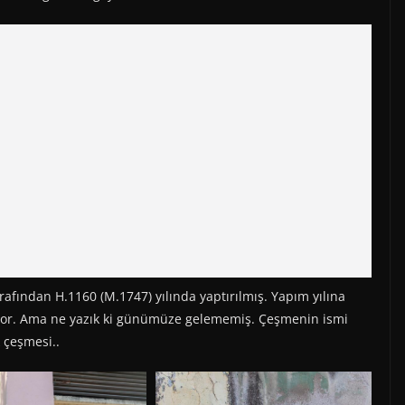
afından H.1160 (M.1747) yılında yaptırılmış. Yapım yılına
lıyor. Ama ne yazık ki günümüze gelememiş. Çeşmenin ismi
 çeşmesi..