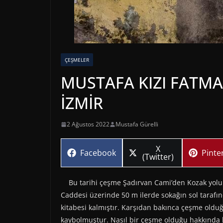
ÇEŞMELER
MUSTAFA KIZI FATMA
İZMİR
2 Ağustos 2022
Mustafa Gürelli
Share
X
Share
Share
Facebook
Pinte
on
(Twitter)
on
on
Bu tarihi çeşme Şadırvan Cami’den Kozak yoluna
Caddesi üzerinde 50 m ilerde sokağın sol tara
kitabesi kalmıştır. Karşıdan bakınca çeşme olduğ
kaybolmuştur. Nasıl bir çeşme olduğu hakkında h