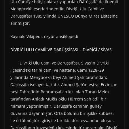
Ulu Cami’ye bitişik olarak yaptırılan Dârüşşifâ da önemli
Mengücekli eserlerindendir. Divriği Ulu Camii ve
Darüşşifası 1985 yılında UNESCO Dünya Miras Listesine
alınmıştır.
Kaynak: Vikipedi, özgür ansiklopedi
DİVRİĞİ ULU CAMİİ VE DARÜŞŞİFASI – DİVRİĞİ / SİVAS
Divriği Ulu Cami ve Darüşşifası, Sivas’ın Divriği
ilçesindeki tarihi cami ve hastane. Cami 1228–29
yıllarında Mengücekli beyi Ahmed Şah tarafından;
Dârüşşifa ise aynı tarihte, Ahmed Şah’ın eşi ve Erzincan
beyi Fahreddin Behramşah’ın kızı olan Turan Melek
tarafından Ahlatlı Muğis oğlu Hürrem Şah adlı bir
mimara yaptırılmıştır. Darüşşifa caminin güney
duvarına dayanmıştır. Orta bölümü bir ışıklık kubbesi
ile örtülmüştür, giriş ile birlikte dört eyvandan oluşur.
Darüşşifanın kuzeydoğu köşesinde türbe yer alır. Divriği