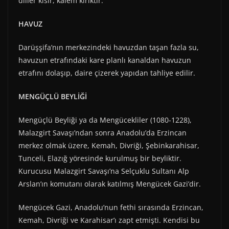
diller kısır, kalem kırıktır.”
HAVUZ
Darüşşifa’nın merkezindeki havuzdan taşan fazla su,
havuzun etrafındaki kare planlı kanaldan havuzun
etrafını dolaşıp, daire çizerek yapıdan tahliye edilir.
MENGÜÇLÜ BEYLİĞİ
Mengüçlü Beyliği ya da Mengücekliler (1080-1228),
Malazgirt Savaşı’ndan sonra Anadolu’da Erzincan
merkez olmak üzere, Kemah, Divriği, Şebinkarahisar,
Tunceli, Elazığ yöresinde kurulmuş bir beyliktir.
Kurucusu Malazgirt Savaşı’na Selçuklu Sultanı Alp
Arslan’ın komutanı olarak katılmış Mengücek Gazi’dir.
Mengücek Gazi, Anadolu’nun fethi sırasında Erzincan,
Kemah, Divriği ve Karahisar’ı zapt etmişti. Kendisi bu