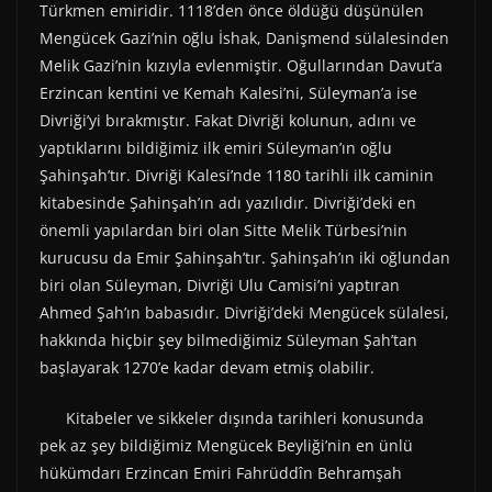
Türkmen emiridir. 1118’den önce öldüğü düşünülen
Mengücek Gazi’nin oğlu İshak, Danişmend sülalesinden
Melik Gazi’nin kızıyla evlenmiştir. Oğullarından Davut’a
Erzincan kentini ve Kemah Kalesi’ni, Süleyman’a ise
Divriği’yi bırakmıştır. Fakat Divriği kolunun, adını ve
yaptıklarını bildiğimiz ilk emiri Süleyman’ın oğlu
Şahinşah’tır. Divriği Kalesi’nde 1180 tarihli ilk caminin
kitabesinde Şahinşah’ın adı yazılıdır. Divriği’deki en
önemli yapılardan biri olan Sitte Melik Türbesi’nin
kurucusu da Emir Şahinşah’tır. Şahinşah’ın iki oğlundan
biri olan Süleyman, Divriği Ulu Camisi’ni yaptıran
Ahmed Şah’ın babasıdır. Divriği’deki Mengücek sülalesi,
hakkında hiçbir şey bilmediğimiz Süleyman Şah’tan
başlayarak 1270’e kadar devam etmiş olabilir.
Kitabeler ve sikkeler dışında tarihleri konusunda
pek az şey bildiğimiz Mengücek Beyliği’nin en ünlü
hükümdarı Erzincan Emiri Fahrüddîn Behramşah