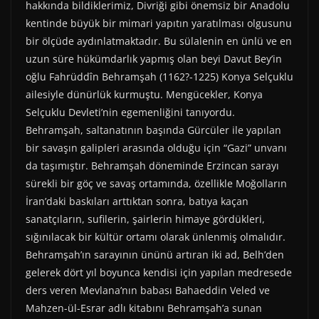
hakkında bildiklerimiz, Divriği gibi önemsiz bir Anadolu
kentinde büyük bir mimari yapıtın yaratılması olgusunu
bir ölçüde aydınlatmaktadır. Bu sülalenin en ünlü ve en
uzun süre hükümdarlık yapmış olan beyi Davut Bey’in
oğlu Fahrüddîn Behramşah (1162?-1225) Konya Selçuklu
ailesiyle dünürlük kurmuştu. Mengücekler, Konya
Selçuklu Devleti’nin egemenliğini tanıyordu.
Behramşah, saltanatının başında Gürcüler ile yapılan
bir savaşın galipleri arasında olduğu için “Gazi” unvanı
da taşımıştır. Behramşah döneminde Erzincan sarayı
sürekli bir göç ve savaş ortamında, özellikle Moğolların
İran’daki baskıları arttıktan sonra, batıya kaçan
sanatçıların, sufilerin, şairlerin himaye gördükleri,
sığınılacak bir kültür ortamı olarak ünlenmiş olmalıdır.
Behramşah’ın sarayının ününü artıran iki ad, Belh’den
gelerek dört yıl boyunca kendisi için yapılan medresede
ders veren Mevlana’nın babası Bahaeddin Veled ve
Mahzen-ül-Esrar adlı kitabını Behramşah’a sunan