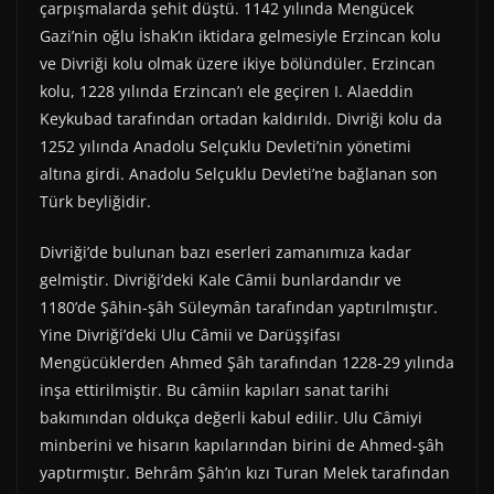
çarpışmalarda şehit düştü. 1142 yılında Mengücek
Gazi’nin oğlu İshak’ın iktidara gelmesiyle Erzincan kolu
ve Divriği kolu olmak üzere ikiye bölündüler. Erzincan
kolu, 1228 yılında Erzincan’ı ele geçiren I. Alaeddin
Keykubad tarafından ortadan kaldırıldı. Divriği kolu da
1252 yılında Anadolu Selçuklu Devleti’nin yönetimi
altına girdi. Anadolu Selçuklu Devleti’ne bağlanan son
Türk beyliğidir.
Divriği’de bulunan bazı eserleri zamanımıza kadar
gelmiştir. Divriği’deki Kale Câmii bunlardandır ve
1180’de Şâhin-şâh Süleymân tarafından yaptırılmıştır.
Yine Divriği’deki Ulu Câmii ve Darüşşifası
Mengücüklerden Ahmed Şâh tarafından 1228-29 yılında
inşa ettirilmiştir. Bu câmiin kapıları sanat tarihi
bakımından oldukça değerli kabul edilir. Ulu Câmiyi
minberini ve hisarın kapılarından birini de Ahmed-şâh
yaptırmıştır. Behrâm Şâh’ın kızı Turan Melek tarafından