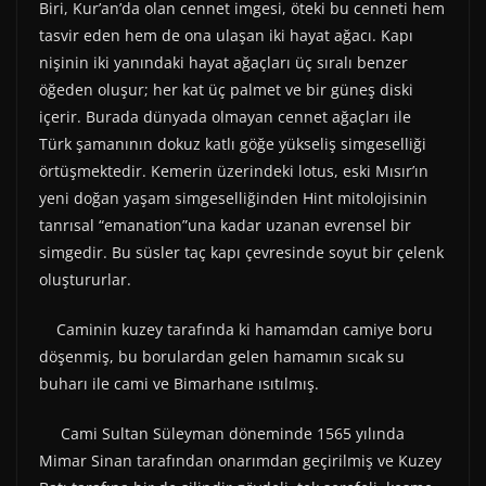
Biri, Kur’an’da olan cennet imgesi, öteki bu cenneti hem
tasvir eden hem de ona ulaşan iki hayat ağacı. Kapı
nişinin iki yanındaki hayat ağaçları üç sıralı benzer
öğeden oluşur; her kat üç palmet ve bir güneş diski
içerir. Burada dünyada olmayan cennet ağaçları ile
Türk şamanının dokuz katlı göğe yükseliş simgeselliği
örtüşmektedir. Kemerin üzerindeki lotus, eski Mısır’ın
yeni doğan yaşam simgeselliğinden Hint mitolojisinin
tanrısal “emanation”una kadar uzanan evrensel bir
simgedir. Bu süsler taç kapı çevresinde soyut bir çelenk
oluştururlar.
Caminin kuzey tarafında ki hamamdan camiye boru
döşenmiş, bu borulardan gelen hamamın sıcak su
buharı ile cami ve Bimarhane ısıtılmış.
Cami Sultan Süleyman döneminde 1565 yılında
Mimar Sinan tarafından onarımdan geçirilmiş ve Kuzey