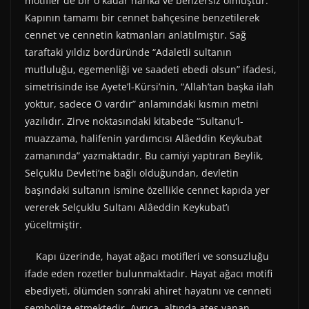
motifler de bir o kadar harika ve benzersiz olmuştur.
Kapının tamamı bir cennet bahçesine benzetilerek
cennet ve cennetin katmanları anlatılmıştır. Sağ
taraftaki yıldız bordüründe “Adaletli sultanın
mutluluğu, egemenliği ve saadeti ebedi olsun” ifadesi,
simetrisinde ise Ayete’l-Kürsi’nin, “Allah’tan başka ilah
yoktur, sadece O vardır” anlamındaki kısmın metni
yazılıdır. Zirve noktasındaki kitabede “Sultanu’l-
muazzama, halifenin yardımcısı Alâeddin Keykubat
zamanında” yazmaktadır. Bu camiyi yaptıran Beylik,
Selçuklu Devleti’ne bağlı olduğundan, devletin
başındaki sultanın ismine özellikle cennet kapıda yer
vererek Selçuklu Sultanı Alâeddin Keykubat’ı
yüceltmiştir.
Kapı üzerinde, hayat ağacı motifleri ve sonsuzluğu
ifade eden rozetler bulunmaktadır. Hayat ağacı motifi
ebediyeti, ölümden sonraki ahiret hayatını ve cenneti
sembolize etmektedir. Ayrıca, altında ateş yanan