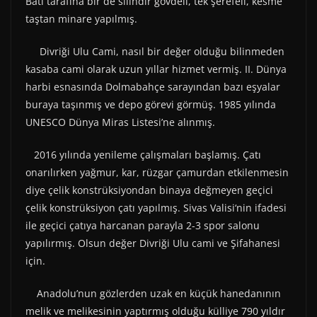
Batı tarafına bir de silindir gövdeli, tek şerefeli, kesme
taştan minare yapılmış.
Divriği Ulu Cami, nasıl bir değer olduğu bilinmeden
kasaba cami olarak uzun yıllar hizmet vermiş. II. Dünya
harbi esnasında Dolmabahçe sarayından bazı eşyalar
buraya taşınmış ve depo görevi görmüş. 1985 yılında
UNESCO Dünya Miras Listesi’ne alınmış.
2016 yılında yenileme çalışmaları başlamış. Çatı
onarılırken yağmur, kar, rüzgar çamurdan etkilenmesin
diye çelik konstrüksiyondan binaya değmeyen geçici
çelik konstrüksiyon çatı yapılmış. Sivas Valisi‘nin ifadesi
ile geçici çatıya harcanan parayla 2-3 spor salonu
yapılırmış. Olsun değer Divriği Ulu cami ve Şifahanesi
için.
Anadolu’nun gözlerden uzak en küçük hanedanının
melik ve melikesinin yaptırmış olduğu külliye 790 yıldır