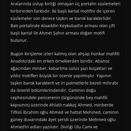
Aralarında üslup birliği olmayan üç portalin süslemeleri
birbirinden farklıdır. İki başlı kartal motifini de içeren
süslemeler son derece taşkın ve barok karakterlidir.
Batı portalinde Alaaddin Keykubad’ın arması olan çift
başlı kartal ile Ahmet Şahın arması doğan motifi
bulunur.
Bugün kirişleme izleri kalmış olan ahşap hünkar mahfili
Anadolu’daki en erken örneklerden biridir. Abanoz
ağacından minber, kabartma sülus yazı kuşakları ve
yıldız motifleri büyük bir özenle yapılmıştır. Yapının
taşkın barok karakterli ve iri palmetlerle bezeli mihrabı
da önemli bölümlerindendir. Caminin doğu
cephesindeki pencerenin (özgününde bey mahfili
kapısının) üzerinde Ahlatlı nakkaş Ahmed, minberde
Tiflisli İbrahim oğlu Ahmed ve hattat Mehmed, caminin
güney duvarındaki âyet şeridi üzerinde Mehmed oğlu
Ahmed’in adları yazılıdır. Divriği Ulu Cami ve