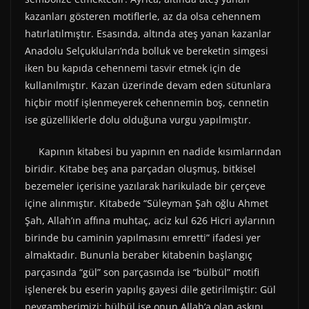
kazanları gösteren motiflerle, az da olsa cehennem
hatırlatılmıştır. Esasında, altında ateş yanan kazanlar
Anadolu Selçukluları’nda bolluk ve bereketin simgesi
iken bu kapıda cehennemi tasvir etmek için de
kullanılmıştır. Kazan üzerinde devam eden sütunlara
hiçbir motif işlenmeyerek cehennemin boş, cennetin
ise güzelliklerle dolu olduğuna vurgu yapılmıştır.
Kapının kitabesi bu yapının en nadide kısımlarından
biridir. Kitabe beş ana parçadan oluşmuş, bitkisel
bezemeler içerisine yazılarak harikulade bir çerçeve
içine alınmıştır. Kitabede “Süleyman Şah oğlu Ahmet
Şah, Allah’ın affına muhtaç, aciz kul 626 Hicri aylarının
birinde bu caminin yapılmasını emretti” ifadesi yer
almaktadır. Bununla beraber kitabenin başlangıç
parçasında “gül” son parçasında ise “bülbül” motifi
işlenerek bu eserin yapılış gayesi dile getirilmiştir: Gül
peygamberimizi; bülbül ise onun Allah’a olan aşkını