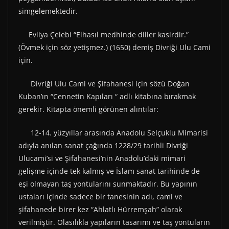
simgelemektedir.
Evliya Çelebi “Elhasıl medhinde diller kasirdir.”
(Övmek için söz yetişmez.) (1650) demiş Divriği Ulu Cami
için.
Divriği Ulu Cami ve Şifahanesi için sözü Doğan
Kuban’ın “Cennetin Kapıları “ adlı kitabına bırakmak
gerekir. Kitapta önemli görünen alıntılar:
12-14. yüzyıllar arasında Anadolu Selçuklu Mimarisi
adıyla anılan sanat çağında 1228/29 tarihli Divriği
Ulucami’si ve Şifahanesi’nin Anadolu’daki mimari
gelişme içinde tek kalmış ve İslam sanat tarihinde de
eşi olmayan taş yontularını sunmaktadır. Bu yapının
ustaları içinde sadece bir tanesinin adı, cami ve
şifahanede birer kez “Ahlatlı Hürremşah” olarak
verilmiştir. Olasılıkla yapıların tasarımı ve taş yontuların