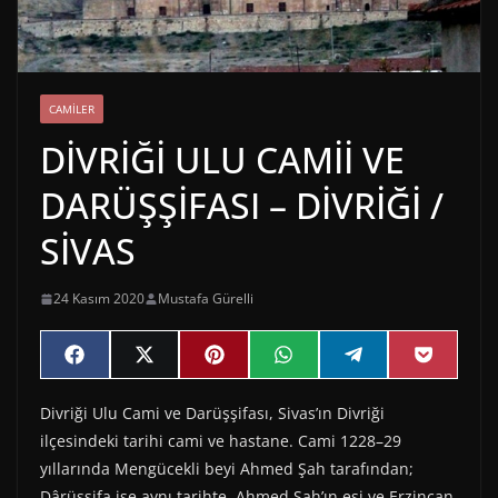
CAMILER
DİVRİĞİ ULU CAMİİ VE
DARÜŞŞİFASI – DİVRİĞİ /
SİVAS
24 Kasım 2020
Mustafa Gürelli
Share
Share
Share
Share
Share
Share
F
X
P
W
T
P
on
on
on
on
on
on
a
(
i
h
e
o
c
T
n
a
l
c
Divriği Ulu Cami ve Darüşşifası, Sivas’ın Divriği
e
w
t
t
e
k
b
i
e
s
g
e
ilçesindeki tarihi cami ve hastane. Cami 1228–29
o
t
r
A
r
t
o
t
e
p
a
yıllarında Mengücekli beyi Ahmed Şah tarafından;
k
e
s
p
m
Dârüşşifa ise aynı tarihte, Ahmed Şah’ın eşi ve Erzincan