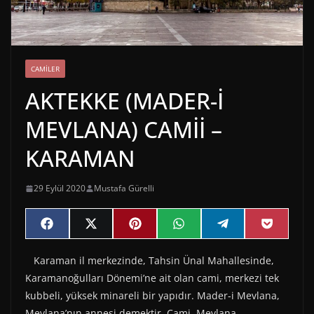
CAMILER
AKTEKKE (MADER-İ
MEVLANA) CAMİİ –
KARAMAN
29 Eylül 2020
Mustafa Gürelli
Share
Share
Share
Share
Share
Share
F
X
P
W
T
P
on
on
on
on
on
on
a
(
i
h
e
o
c
T
n
a
l
c
Karaman il merkezinde, Tahsin Ünal Mahallesinde,
e
w
t
t
e
k
b
i
e
s
g
e
Karamanoğulları Dönemi’ne ait olan cami, merkezi tek
o
t
r
A
r
t
o
t
e
p
a
kubbeli, yüksek minareli bir yapıdır. Mader-i Mevlana,
k
e
s
p
m
Mevlana’nın annesi demektir. Cami, Mevlana