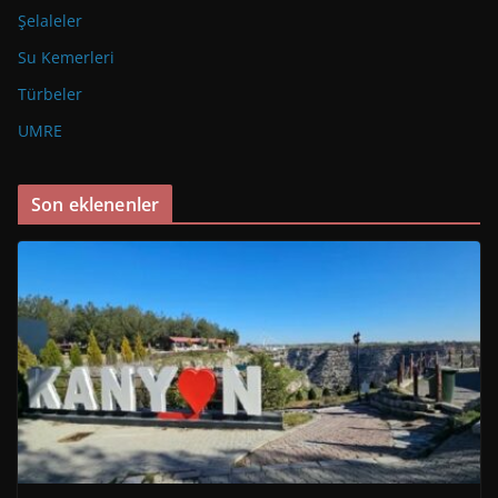
Şelaleler
Su Kemerleri
Türbeler
UMRE
Son eklenenler