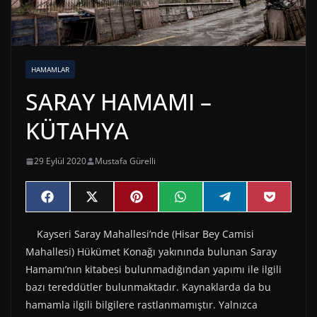
HAMAMLAR
SARAY HAMAMI –
KÜTAHYA
29 Eylül 2020
Mustafa Gürelli
Share
Share
Share
Share
Share
Share
F
X
P
W
T
P
on
on
on
on
on
on
a
(
i
h
e
o
c
T
n
a
l
c
Kayseri Saray Mahallesi’nde (Hisar Bey Camisi
e
w
t
t
e
k
b
i
e
s
g
e
Mahallesi) Hükümet Konağı yakınında bulunan Saray
o
t
r
A
r
t
o
t
e
p
a
Hamamı’nın kitabesi bulunmadığından yapımı ile ilgili
k
e
s
p
m
bazı tereddütler bulunmaktadır. Kaynaklarda da bu
r
t
)
hamamla ilgili bilgilere rastlanmamıştır. Yalnızca