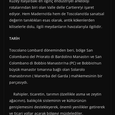
Kuzey İtalya’daki en ilginç endüstriyel arkeoloji
rotalarından biri olan Valle delle Cartiere’yi işaret
ediyor. Hem Maderno’da hem de Toscolano’da sanatsal
değerin tanıklıkları esas olarak, antik kökenlerden
kiliselerle dolu, ilgili meydanların havzalarıyla ilgilidir.
TARİH
Toscolano Lombard döneminden beri, bölge San
Colombano del Priorato di Bardolino Manastırı ve San
Colombano di Bobbio Manastırı’na (PC) ve Bobbio’nun
büyük manastır tımarına bağlı olan Solarolo
manastırının ( Manerba del Garda ) mahkemesinin bir
parçasıydı.
Rahipler, ticaretin, tarımın (özellikle asma ve zeytin
ağacının), balıkçılık sisteminin ve kültürünün
genişlemesini destekleyerek, önemli yenilikler getirerek
ve ticari yollar açarak bölgeyi müjdelediler.