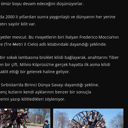
bir ömür boyu devam edeceğini düşünüyorlar.
a 2000 li yıllardan sunra yaygınlaştı ve dünyanın her yerine
rı sayılır kilit var.
ayetler mevcut. Bu rivayetlerin biri İtalyan Frederico Moccia’nın
de (Tre
M
etri il Cielo) adlı kitabındaki dayandığı şeklinde.
r sokak lambasına bisiklet kilidi bağlayarak, anahtarını Tiber
 bir çift, Milvio Köprüsü’ne gerçek hayatta ilk asma kilidi
klit ettiği bir gelenek haline geliyor.
Sırbistan’da Birinci Dünya Savaşı dayandığı şekline.
nç kızların kendi aşklarının benzer bir sonuçla
ini yazıp kilitledikleri söyleniyor.