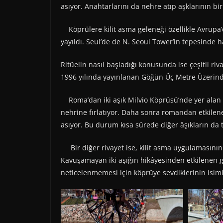
asıyor. Anahtarlarını da nehre atıp aşklarının 
Köprülere kilit asma geleneği özellikle Avrupa’d
yayıldı. Seul’de de N. Seoul Tower’in tepesinde hatı
Ritüelin nasıl başladığı konusunda ise çeşitli riv
1996 yılında yayınlanan Göğün Üç Metre Üzerin
Roma’dan iki aşık Milvio Köprüsü’nde yer alan bi
nehrine fırlatıyor. Daha sonra romandan etkilenen
asıyor. Bu durum kısa sürede diğer âşıkların da ta
Bir diğer rivayet ise, kilit asma uygulamasının 
Kavuşamayan iki aşığın hikâyesinden etkilenen ge
neticelenmemesi için köprüye sevdiklerinin isimler