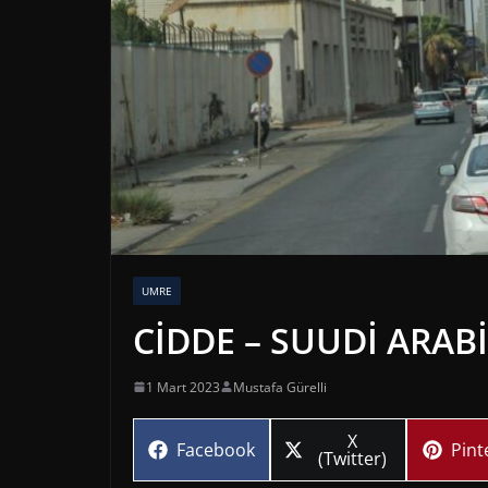
UMRE
CİDDE – SUUDİ ARAB
1 Mart 2023
Mustafa Gürelli
Share
X
Share
Sha
Facebook
Pint
on
(Twitter)
on
on