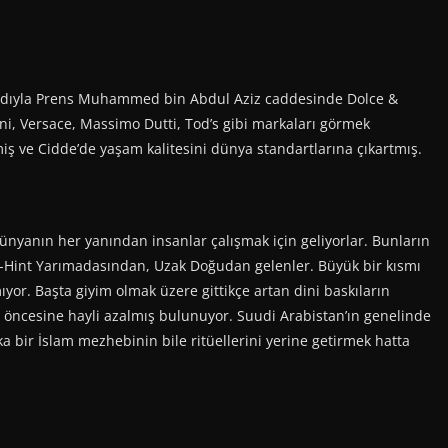
 adıyla Prens Muhammed bin Abdul Aziz caddesinde Dolce &
i, Versace, Massimo Dutti, Tod’s gibi markaları görmek
ş ve Cidde’de yaşam kalitesini dünya standartlarına çıkartmış.
dünyanın her yanından insanlar çalışmak için geliyorlar. Bunların
a-Hint Yarımadasından, Uzak Doğudan gelenler. Büyük bir kısmı
ıyor. Başta giyim olmak üzere gittikçe artan dini baskıların
ıl öncesine hayli azalmış bulunuyor. Suudi Arabistan’ın genelinde
a bir İslam mezhebinin bile ritüellerini yerine getirmek hatta