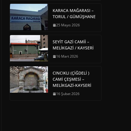
KARACA MAĞARASI –
TORUL / GÜMÜŞHANE
25 Mayıs 2026
SEYİT GAZİ CAMİİ –
MELİKGAZİ / KAYSERİ
16 Mart 2026
CINCIKLI (ÇİĞDELİ )
CAMİ ÇEŞMESİ –
MELİKGAZİ-KAYSERİ
16 Şubat 2026