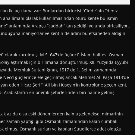
an iki açıklama var: Bunlardan birincisi “Cidde”nin “deniz
nin ana limanı olarak kullanılmasından ötürü kente bu ismin
anne” anlamında Arapça “caddah” tan geldiği yolunda birleşiliyor..
lunduğuna inanıyorlar ve kentin de adını bu efsaneden aldığını
öyü olarak kurulmuş. M.S. 647′de üçüncü İslam halifesi Osman
 kolaylaştırmak için bir limana dönüştürmüş. XII. Yüzyılda Eyyubi
Yüzyılda Memluk Sultanlığının, 1517 de 1. Selim zamanında
 Necd güçlerince ele geçirilmiş ancak Mehmet Ali Paşa 1813′de
syan eden Hicaz Şerif’i Ali bin Hüseyin’in kontrolüne geçen kent,
i Arabistan’ın en önemli şehirlerinden biri haline gelmiş
Ancak az da olsa eski dönemlerden kalma geleneksel mimarinin
in her zaman yaptığı gibi Osmanlı zamanından kalan cumbalı
yok olmuş. Osmanlı surları ve kapıları Suudilerce adet olduğu