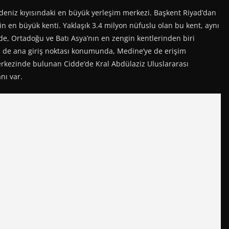
ldeniz kıyısındaki en büyük yerleşim merkezi. Başkent Riyad’dan
in en büyük kenti. Yaklaşık 3.4 milyon nüfuslu olan bu kent, aynı
de, Ortadoğu ve Batı Asya’nın en zengin kentlerinden biri
in de ana giriş noktası konumunda, Medine’ye de erişim
rkezinde bulunan Cidde’de Kral Abdülaziz Uluslararası
nı var.