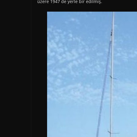
üzere 1947 de yerle bir edilmiş.