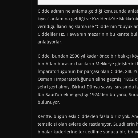
Cidde adının ne anlama geldiği konusunda anlatıl
kıyısı” anlamına geldiği ve Kızıldeniz’de Mekke’
verildiği. İkinci açıklama ise “Cidde”nin “büyük 
Ciddeliler Hz. Havva’nın mezarının bu kentte bu
anlatıyorlar.
Cidde, bundan 2500 yıl kadar önce bir balıkçı k
bin Affan burasını hacıların Mekke’ye gidişlerini
İmparatorluğunun bir parçası olan Cidde, XIII. 
Osmanlı İmparatorluğunun eline geçmiş. 1802 de
şehri geri almış. Birinci Dünya savaşı sırasında i
Ibn Saud’un eline geçtiği 1924′den bu yana, Suud
bulunuyor.
Kentte, bugün eski Cidde’den fazla bir iz yok. 
temsilcisi olan evlere de rastlanıyor. Suudiler
binalar kaderlerine terk edilme sonucu bir, bir 