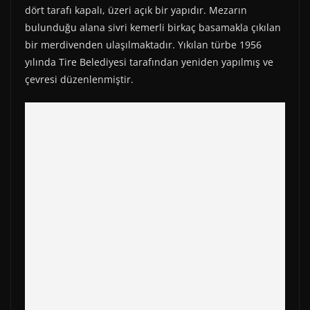
dört tarafı kapalı, üzeri açık bir yapıdır. Mezarın
bulunduğu alana sivri kemerli birkaç basamakla çıkılan
bir merdivenden ulaşılmaktadır. Yıkılan türbe 1956
yılında Tire Belediyesi tarafından yeniden yapılmış ve
çevresi düzenlenmiştir.