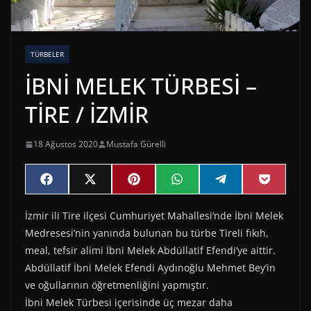
TÜRBELER
İBNİ MELEK TÜRBESİ –
TİRE / İZMİR
18 Ağustos 2020
Mustafa Gürelli
Share
Share
Share
Share
Share
Share
F
X
P
W
T
P
on
on
on
on
on
on
a
(
i
h
e
o
c
T
n
a
l
c
İzmir ili Tire ilçesi Cumhuriyet Mahallesi’nde İbni Melek
e
w
t
t
e
k
b
i
e
s
g
e
Medresesi’nin yanında bulunan bu türbe Tireli fıkıh,
o
t
r
A
r
t
o
t
e
p
a
meal, tefsir alimi İbni Melek Abdüllatif Efendi’ye aittir.
k
e
s
p
m
Abdüllatif İbni Melek Efendi Aydınoğlu Mehmet Bey’in
r
t
)
ve oğullarının öğretmenliğini yapmıştır.
İbni Melek Türbesi içerisinde üç mezar daha