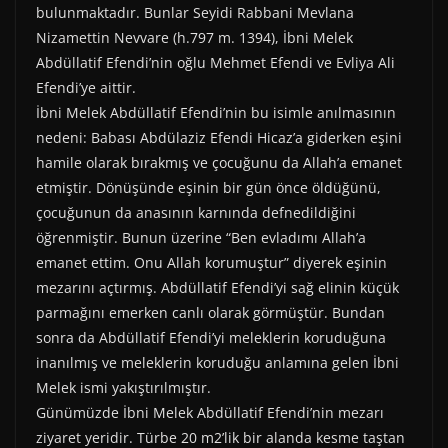
bulunmaktadır. Bunlar Seyidi Rabbani Mevlana
Nizamettin Nevvare (h.797 m. 1394), İbni Melek
Abdüllatif Efendi’nin oğlu Mehmet Efendi ve Evliya Ali
Efendi’ye aittir.
İbni Melek Abdüllatif Efendi’nin bu isimle anılmasının
nedeni: Babası Abdülaziz Efendi Hicaz’a giderken eşini
hamile olarak bırakmış ve çocuğunu da Allah’a emanet
etmiştir. Dönüşünde eşinin bir gün önce öldüğünü,
çocuğunun da anasının karnında defnedildiğini
öğrenmiştir. Bunun üzerine “Ben evladımı Allah’a
emanet ettim. Onu Allah korumuştur” diyerek eşinin
mezarını açtırmış. Abdüllatif Efendi’yi sağ elinin küçük
parmağını emerken canlı olarak görmüştür. Bundan
sonra da Abdüllatif Efendi’yi meleklerin koruduğuna
inanılmış ve meleklerin koruduğu anlamına gelen İbni
Melek ismi yakıştırılmıştır.
Günümüzde İbni Melek Abdüllatif Efendi’nin mezarı
ziyaret yeridir. Türbe 20 m2’lik bir alanda kesme taştan