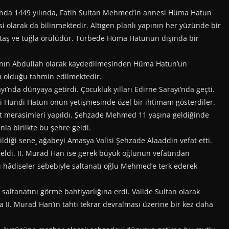
unda 1449 yılında, Fatih Sultan Mehmed’in annesi Hüma Hatun
si olarak da bilinmektedir. Altıgen planlı yapının her yüzünde bir
taş ve tuğla örülüdür. Türbede Hüma Hatunun dışında bir
ının Abdullah olarak kaydedilmesinden Hüma Hatun’un
ı olduğu tahmin edilmektedir.
nda dünyaya getirdi. Çocukluk yılları Edirne Sarayı’nda geçti.
 Hundi Hatun onun yetişmesinde özel bir ihtimam gösterdiler.
et merasimleri yapıldı. Şehzade Mehmed 11 yaşına geldiğinde
la birlikte bu şehre geldi.
diği sene¸ ağabeyi Amasya Valisi Şehzade Alaaddin vefat etti.
ldi. II. Murad Han ise gerek büyük oğlunun vefatından
ı hâdiseler sebebiyle saltanatı oğlu Mehmed’e terk ederek
saltanatını görme bahtiyarlığına erdi. Valide Sultan olarak
ra II. Murad Han’ın tahtı tekrar devralması üzerine bir kez daha