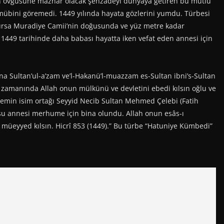
in övgüsüne mazhar olacak şehzadeyi dünyaya getiren bu mutlu
-i mübini göremedi. 1449 yılında hayata gözlerini yumdu. Türbesi
Bursa Muradiye Camii’nin doğusunda ve yüz metre kadar
 1449 tarihinde daha babası hayatta iken vefat eden annesi için
a Sultan’ul-a’zam ve’l-Hakanü’l-muazzam es-Sultan ibni’s-Sultan
manında Allah onun mülkünü ve devletini ebedi kılsın oğlu ve
lemin isim ortağı Seyyid Necib Sultan Mehmed Çelebi (Fatih
u annesi merhume için bina olundu. Allah onun esâs-ı
i müeyyed kılsın. Hicrî 853 (1449).” Bu türbe “Hatuniye Kümbedi”