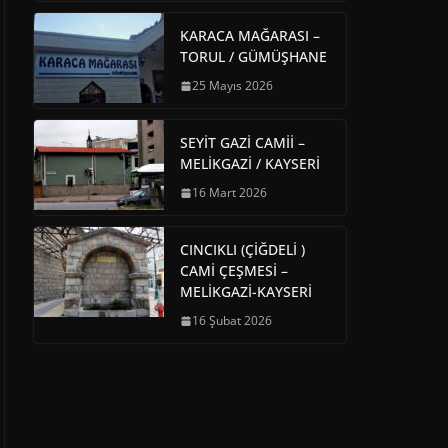
KARACA MAĞARASI –
TORUL / GÜMÜŞHANE
25 Mayıs 2026
SEYİT GAZİ CAMİİ –
MELİKGAZİ / KAYSERİ
16 Mart 2026
CINCIKLI (ÇİĞDELİ )
CAMİ ÇEŞMESİ –
MELİKGAZİ-KAYSERİ
16 Şubat 2026