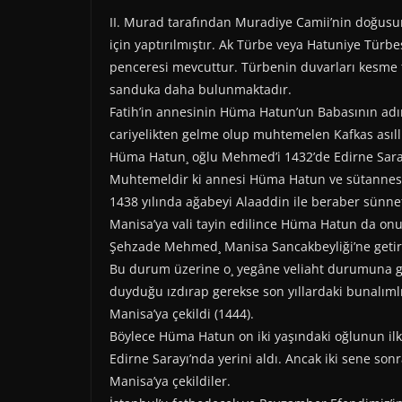
II. Murad tarafından Muradiye Camii’nin doğus
için yaptırılmıştır. Ak Türbe veya Hatuniye Türbe
penceresi mevcuttur. Türbenin duvarları kesme 
sanduka daha bulunmaktadır.
Fatih’in annesinin Hüma Hatun’un Babasının ad
cariyelikten gelme olup muhtemelen Kafkas asıll
Hüma Hatun¸ oğlu Mehmed’i 1432’de Edirne Sarayı’
Muhtemeldir ki annesi Hüma Hatun ve sütannesi
1438 yılında ağabeyi Alaaddin ile beraber sünn
Manisa’ya vali tayin edilince Hüma Hatun da onun
Şehzade Mehmed¸ Manisa Sancakbeyliği’ne getiril
Bu durum üzerine o¸ yegâne veliaht durumuna ge
duyduğu ızdırap gerekse son yıllardaki bunalıml
Manisa’ya çekildi (1444).
Böylece Hüma Hatun on iki yaşındaki oğlunun ilk 
Edirne Sarayı’nda yerini aldı. Ancak iki sene son
Manisa’ya çekildiler.