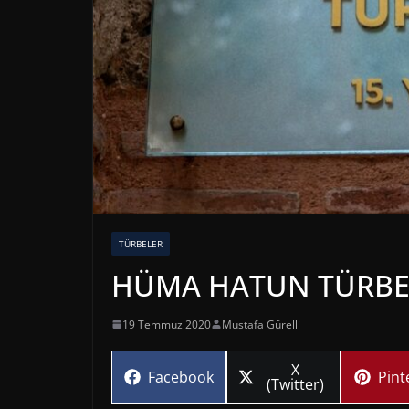
TÜRBELER
HÜMA HATUN TÜRBES
19 Temmuz 2020
Mustafa Gürelli
Share
X
Share
Sha
Facebook
Pint
on
(Twitter)
on
on