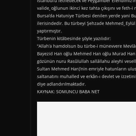
İstanbul’u fethedecek ve Peygamber Efendimiz’
valide¸ oğlunun ikinci kez tahta çıkışını ve feth
Bursa’da Hatuniye Türbesi denilen yerde yani 
ilerisindedir. Bu türbeyi Şehzade Mehmed¸ Eylül
yaptırmıştır.
Türbenin kitâbesinde şöyle yazılıdır:
“Allah’a hamdolsun bu türbe-i münevvere Mevlân
Bayezid Han oğlu Mehmed Han oğlu Murad Han za
gözünün nuru Rasûlullah sallâllahu aleyhi vesel
Sultan Mehmed Han)’nin emriyle hatunların ulus
saltanatını muhalled ve erkân-ı devlet ve izzetin
diye adlandırılmaktadır.
KAYNAK: SOMUNCU BABA NET