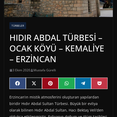
TÜRBELER
HIDIR ABDAL TÜRBESİ –
OCAK KÖYÜ – KEMALİYE
– ERZİNCAN
3 Ekim 2020
Mustafa Gürelli
Share
Share
Share
Share
Share
Share
F
X
P
W
T
P
on
on
on
on
on
on
a
(
i
h
e
o
c
T
n
a
l
c
Erzincan’ın mistik atmosferini oluşturan yapılardan
e
w
t
t
e
k
b
i
e
s
g
e
biridir Hıdır Abdal Sultan Türbesi. Büyük bir evliya
o
t
r
A
r
t
o
t
e
p
a
olarak bilinen Hıdır Abdal Sultan, Hacı Bektaş Veli’den
k
e
s
p
m
oldukça etkilenmiştir. Evliyanın doğum ve ölüm tarihleri