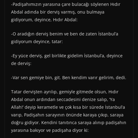
-Padişahımızın yarasına çare bulacağı söylenen Hıdır
Abdal adında bir derviş varmış, onu bulmaya
gidiyorum, deyince, Hıdır Abdal:
-O aradığın derviş benim ve ben de zaten İstanbul’a
gidiyorum deyince, tatar:
-Ey yüce derviş, gel birlikte gidelim İstanbul’a, deyince
de derviş:
-Var sen gemiye bin, git. Ben kendim varır gelirim, dedi.
Tatar dervişten ayrılıp, gemiyle gitmede olsun, Hıdır
Abdal onun ardından seccadesini denize salıp, ‘Ya
Allah!’ deyip kerametle ve çok kısa bir sürede İstanbul’a
varıp, Padişahın sarayının önünde karaya çıkıp, saraya
doğru gidiyor. Kendini tanıtınca saraya alınıp padişahın
yarasına bakıyor ve padişaha diyor ki: