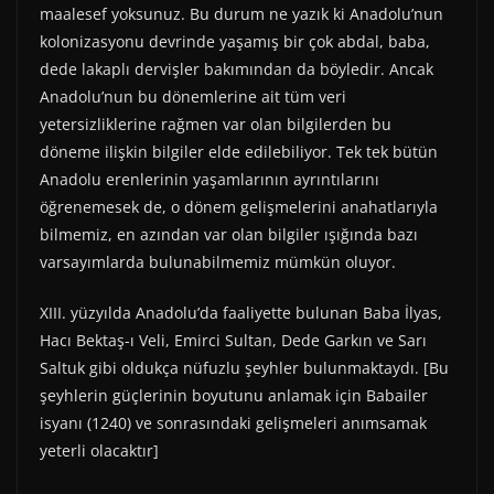
maalesef yoksunuz. Bu durum ne yazık ki Anadolu’nun
kolonizasyonu devrinde yaşamış bir çok abdal, baba,
dede lakaplı dervişler bakımından da böyledir. Ancak
Anadolu’nun bu dönemlerine ait tüm veri
yetersizliklerine rağmen var olan bilgilerden bu
döneme ilişkin bilgiler elde edilebiliyor. Tek tek bütün
Anadolu erenlerinin yaşamlarının ayrıntılarını
öğrenemesek de, o dönem gelişmelerini anahatlarıyla
bilmemiz, en azından var olan bilgiler ışığında bazı
varsayımlarda bulunabilmemiz mümkün oluyor.
XIII. yüzyılda Anadolu’da faaliyette bulunan Baba İlyas,
Hacı Bektaş-ı Veli, Emirci Sultan, Dede Garkın ve Sarı
Saltuk gibi oldukça nüfuzlu şeyhler bulunmaktaydı. [Bu
şeyhlerin güçlerinin boyutunu anlamak için Babailer
isyanı (1240) ve sonrasındaki gelişmeleri anımsamak
yeterli olacaktır]