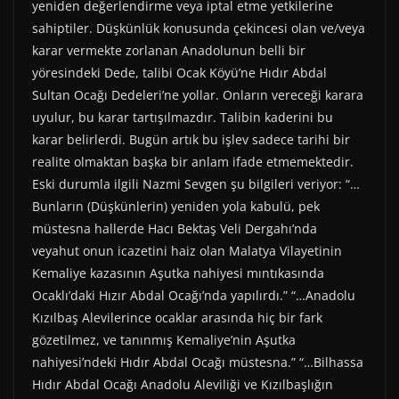
yeniden değerlendirme veya iptal etme yetkilerine
sahiptiler. Düşkünlük konusunda çekincesi olan ve/veya
karar vermekte zorlanan Anadolunun belli bir
yöresindeki Dede, talibi Ocak Köyü’ne Hıdır Abdal
Sultan Ocağı Dedeleri’ne yollar. Onların vereceği karara
uyulur, bu karar tartışılmazdır. Talibin kaderini bu
karar belirlerdi. Bugün artık bu işlev sadece tarihi bir
realite olmaktan başka bir anlam ifade etmemektedir.
Eski durumla ilgili Nazmi Sevgen şu bilgileri veriyor: “…
Bunların (Düşkünlerin) yeniden yola kabulü, pek
müstesna hallerde Hacı Bektaş Veli Dergahı’nda
veyahut onun icazetini haiz olan Malatya Vilayetinin
Kemaliye kazasının Aşutka nahiyesi mıntıkasında
Ocaklı’daki Hızır Abdal Ocağı’nda yapılırdı.” “…Anadolu
Kızılbaş Alevilerince ocaklar arasında hiç bir fark
gözetilmez, ve tanınmış Kemaliye’nin Aşutka
nahiyesi’ndeki Hıdır Abdal Ocağı müstesna.” “…Bilhassa
Hıdır Abdal Ocağı Anadolu Aleviliği ve Kızılbaşlığın