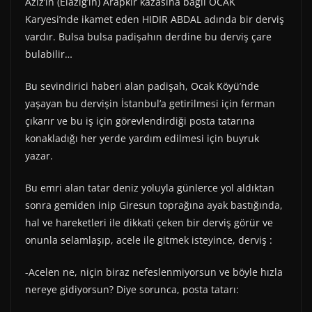
Aziz’in (Elazığ’ın) Arapkir kazasına bağlı OCAK
Karyesi’nde ikamet eden HIDIR ABDAL adında bir derviş
vardır. Bulsa bulsa padişahın derdine bu derviş çare
bulabilir…
Bu sevindirici haberi alan padişah, Ocak Köyü’nde
yaşayan bu dervişin İstanbul’a getirilmesi için ferman
çıkarır ve bu iş için görevlendirdiği posta tatarına
konakladığı her yerde yardım edilmesi için buyruk
yazar.
Bu emri alan tatar deniz yoluyla günlerce yol aldıktan
sonra gemiden inip Giresun toprağına ayak bastığında,
hal ve hareketleri ile dikkati çeken bir derviş görür ve
onunla selamlaşıp, acele ile gitmek isteyince, derviş :
-Acelen ne, niçin biraz nefeslenmiyorsun ve böyle hızla
nereye gidiyorsun? Diye sorunca, posta tatarı: