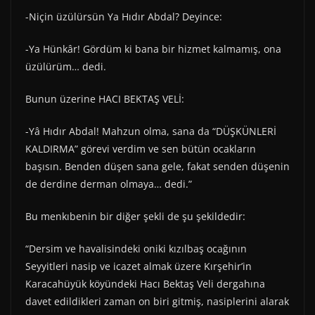
-Niçin üzülürsün Ya Hıdır Abdal? Deyince:
-Ya Hünkâr! Gördüm ki bana bir hizmet kalmamış, ona
üzülürüm… dedi.
Bunun üzerine HACI BEKTAŞ VELİ:
-Yâ Hıdır Abdal! Mahzun olma, sana da “DÜŞKÜNLERİ
KALDIRMA” görevi verdim ve sen bütün ocakların
başısın. Benden düşen sana gele, fakat senden düşenin
de derdine derman olmaya… dedi.”
Bu menkıbenin bir diğer şekli de şu şekildedir:
“Dersim ve havalisindeki oniki kızılbaş ocağının
Seyyitleri nasip ve icazet almak üzere Kırşehir’in
Karacahüyük köyündeki Hacı Bektaş Veli dergahına
davet edildikleri zaman on biri gitmiş, nasiplerini alarak