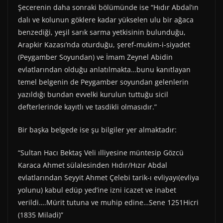
Şecerenin daha sonraki bölümünde ise “Hıdır Abdal’ın
dalı ve kolunun göklere kadar yükselen ulu bir ağaca
benzediği, yeşil sarık sarma yetkisinin bulunduğu,
Arapkir Kazası’nda oturduğu, şeref-mukim-i-siyadet
(Peygamber Soyundan) ve İmam Zeynel Abidin
evlatlarından olduğu anlatılmakta…bunu kanıtlayan
temel belgenin de Peygamber soyundan gelenlerin
yazıldığı bundan evvelki kurulun tuttuğu sicil
defterlerinde kayıtlı ve tasdikli olmasıdır.”
Bir başka belgede ise şu bilgiler yer almaktadır:
“Sultan Hacı Bektaş Veli ılliyesine müntesip Gözcü
Karaca Ahmet sülalesinden Hıdır/Hızır Abdal
evlatlarından Seyyit Ahmet Çelebi tarik-ı evliyayı(evliya
yolunu) kabul edüp yed’ine izni icazet ve inabet
verildi….Mürit tutuna ve muhip edine…Sene 1251Hicri
(1835 Miladi)”