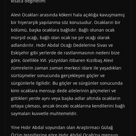
kısaca değinelim:
Alevi Ocakları arasında kökeni hala açıklığa kavuşmamış
bir hiyerarşik yapılanma söz konusudur. Ocakların bir
bölümü, başka ocaklara bağlıdır. Bağlı olunan ocak
mürşid ocağı, bağlı olan ocak ise pir ocağı olarak
adlandırılır. Hıdır Abdal Ocağı Dedelerine Sivas ve
Eskişehir gibi yerlerde de rastlanmasının nedeni bize
göre, özellikle XVI. yüzyıldan itibaren Kızılbaş Alevi
zümrelerin zaman zaman merkezi idare ile yaşadıkları
sürtüşmeler sonucunda gerçekleşen göçler ve
sürgünlerle ilgilidir. Bu göçler ve sürgünler sonucunda
kimi ocaklara mensup dede ailelerinin göçmeleri ve
gittikleri yerde aynı veya başka adlar altında ocakların
ortaya çıkması, ancak önceki ocaklarına kendilerini bağlı
saymaları kuvvetle muhtemeldir.
Yine Hıdır Abdal soyundan olan Araştırmacı Gülağ
Öz’ün tespitlerine göre Hıdır Abdal Ocağı’na mensup