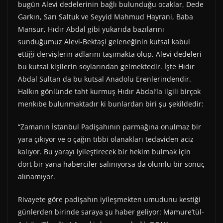
bugün Alevi dedelerinin bağlı bulunduğu ocaklar, Dede
Garkın, Sarı Saltuk ve Seyyid Mahmud Hayrani, Baba
Mansur, Hıdır Abdal gibi yukarıda bazılarını
sunduğumuz Alevi-Bektaşi geleneğinin kutsal kabul
ettiği dervişlerin adlarını taşımakta olup, Alevi dedeleri
bu kutsal kişilerin soylarından gelmektedir. İşte Hıdır
Abdal Sultan da bu kutsal Anadolu Erenlerindendir.
Halkın gönlünde taht kurmuş Hıdır Abdal’la ilgili birçok
menkıbe bulunmaktadır ki bunlardan biri şu şekildedir:
“Zamanın İstanbul Padişahının parmağına onulmaz bir
yara çıkıyor ve o çağın tıbbi olanakları tedaviden aciz
kalıyor. Bu yarayı iyileştirecek bir hekim bulmak için
dört bir yana haberciler salınıyorsa da olumlu bir sonuç
alınamıyor.
Rivayete göre padişahın iyileşmekten umudunu kestiği
günlerden birinde saraya şu haber geliyor: Mamure’tül-