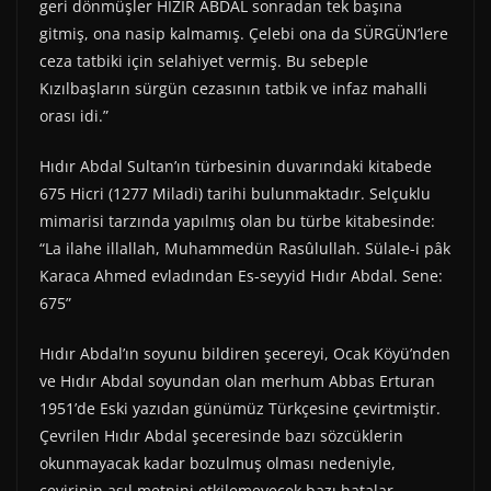
geri dönmüşler HIZIR ABDAL sonradan tek başına
gitmiş, ona nasip kalmamış. Çelebi ona da SÜRGÜN’lere
ceza tatbiki için selahiyet vermiş. Bu sebeple
Kızılbaşların sürgün cezasının tatbik ve infaz mahalli
orası idi.”
Hıdır Abdal Sultan’ın türbesinin duvarındaki kitabede
675 Hicri (1277 Miladi) tarihi bulunmaktadır. Selçuklu
mimarisi tarzında yapılmış olan bu türbe kitabesinde:
“La ilahe illallah, Muhammedün Rasûlullah. Sülale-i pâk
Karaca Ahmed evladından Es-seyyid Hıdır Abdal. Sene:
675”
Hıdır Abdal’ın soyunu bildiren şecereyi, Ocak Köyü’nden
ve Hıdır Abdal soyundan olan merhum Abbas Erturan
1951’de Eski yazıdan günümüz Türkçesine çevirtmiştir.
Çevrilen Hıdır Abdal şeceresinde bazı sözcüklerin
okunmayacak kadar bozulmuş olması nedeniyle,
çevirinin asıl metnini etkilemeyecek bazı hatalar