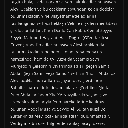
Bugün hala, Dede Garkın ve Sarı Saltuk adlarını taşıyan
Alevi Ocakları ve bu ocakların soyundan gelen dedeler
bulunmaktadır. Yine Vilayetname’de adlarına
rastladığımız ve Hacı Bektaş-ı Veli ile ilişkileri menkıbevi
şekilde anlatılan, Kara Donlu Can Baba, Cemal Seyyid,
Seyyid Mahmud Hayranî, Hacı Doğrul (Gözü Kızıl) ve
Güvenç Abdal’ın adlarını taşıyan Alevi ocakları da
bulunmaktadır. Yine hem Otman Baba menakıb
namesinde, hem de XV. yüzyılda yaşamış Şeyh
Muhyiddin Çelebi’nin Divan’ında adları geçen Samit
Abdal (Şeyh Samit veya Samut) ve Hızır (Hıdır) Abdal da
Alevi ocaklarında adları yaşayan dervişlerdendir.
Babailer hareketinin devamı olarak görebileceğimiz
Rum Abdalları’ndan XIV. XV. yüzyıllarda yaşamış ve
Osmanlı sultanlarıyla fetih hareketlerine katılmış
bulunan Abdal Musa ve Seyyid Ali Sultan (Kızıl Deli
Sultan)ın da Alevi ocaklarında adları bulunmaktadır.
Verdiğimiz bu özet bilgilerden anlaşılacağı üzere,