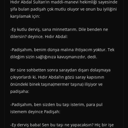
Hıdır Abdal Sultan’ın maddi-manevi hekimliği sayesinde
şifa bulan padişah çok mutlu oluyor ve onun bu iyiliğini
karşılamak için:
-Ey kutlu derviş, sana minnettarım. Dile benden ne
dilersin? deyince. Hıdır Abdal:
-Padişahım, benim dünya malına ihtiyacım yoktur. Tek
dileğim sizin sağlığınıza kavuşmanızdır, dedi.
Bir süre sohbetten sonra saraydan dışarı dolaşmaya
çıkıyorlardı ki, Hıdır Abdal’ın gözü saray kapısının
önündeki binek taşına(mermer taşına) ilişiyor ve
padişaha:
-Padişahım, ben sizden bu taşı isterim, para pul
istemem deyince Padişah:
-Ey derviş baba! Sen bu taşı ne yapacaksın? Hiç bir işe