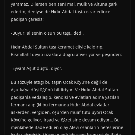
yaramaz. Dilersen ben seni mal, mülk ve Altuna gark
ederim, dediyse de Hıdır Abdal taşta ısrar edince
padişah çaresiz:
-Buyur, al senin olsun bu taş!…dedi.
Hıdır Abdal Sultan taşı keramet eliyle kaldırıp,
Bismillah! deyip uzaklara doğru atıveriyor ve peşinden:
-Eyvah! Aşut düştü, diyor.
Bu sözüyle attığı bu taşın Ocak Köyü’ne değil de
Aşutka’ya düştüğünü bildiriyor. Ve Hıdır Abdal Sultan
padişahla vedalaşıp, kendisi ve evlatları adına yazılan
fermanı alıp (ki bu fermanda Hıdır Abdal evlatları
askerden, vergiden, öşürden muaf tutuluyor) Ocak
Köyü’ne geliyor, irşad ve öğretisine devam ediyor… Bu
menkıbede ifade edilen olay Alevi ozanların nefeslerine
kadar girmiştir. Hüseyin adlı bir ozan bunu şöyle ifade