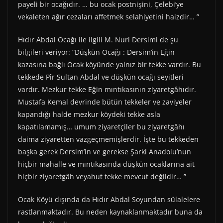
payeli bir ocağıdır. … bu ocak postnişini, Çelebi’ye
vekaleten ağır cezaları affetmek selahiyetini haizdir… ”
Hıdır Abdal Ocağı ile ilgili M. Nuri Dersimi de şu
bilgileri veriyor: “Düşkün Ocağı : Dersim’in Eğin
kazasına bağlı Ocak köyünde yalnız bir tekke vardır. Bu
tekkede Pîr Sultan Abdal ve düşkün ocağı seyitleri
vardır. Mezkur tekke Eğin mıntıkasının ziyaretgâhıdır.
Mustafa Kemal devrinde bütün tekkeler ve zaviyeler
kapandığı halde mezkur köydeki tekke asla
kapatılamamış… umum ziyaretçiler bu ziyaretgâhı
daima ziyaretten vazgeçmemişlerdir. İşte bu tekkeden
başka gerek Dersim’in ve gerekse Şarki Anadolu’nun
hiçbir mahalle ve mıntıkasında düşkün ocaklarına ait
hiçbir ziyaretgâh veyahut tekke mevcut değildir… ”
Ocak Köyü dışında da Hıdır Abdal Soyundan sülalelere
rastlanmaktadır. Bu neden kaynaklanmaktadır buna da