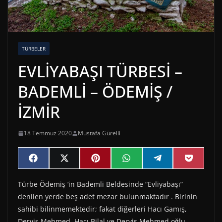
TÜRBELER
EVLİYABAŞI TÜRBESİ –
BADEMLİ – ÖDEMİŞ /
İZMİR
18 Temmuz 2020
Mustafa Gürelli
Share
Share
Share
Share
Share
Share
F
X
P
W
T
P
on
on
on
on
on
on
a
(
i
h
e
o
c
T
n
a
l
c
Türbe Ödemiş ‘in Bademli Beldesinde “Evliyabaşı”
e
w
t
t
e
k
b
i
e
s
g
e
denilen yerde beş adet mezar bulunmaktadır . Birinin
o
t
r
A
r
t
o
t
e
p
a
sahibi bilinmemektedir; fakat diğerleri Hacı Gamış,
k
e
s
p
m
Derviş Mehmed, Hacı Bilal ve Derviş Mehmed oğlu