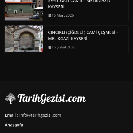
SEYİT GAZİ CAMİİ – MELİKGAZİ /
KAYSERİ
16 Mart 2026
CINCIKLI (ÇİĞDELİ ) CAMİ ÇEŞMESİ –
MELİKGAZİ-KAYSERİ
16 Şubat 2026
Email
: info@tarihgezisi.com
Anasayfa