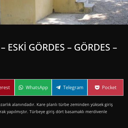
– ESKİ GÖRDES – GÖRDES –
re
Share
Share
Share
erest
WhatsApp
Telegram
Pocket
on
on
on
ezarlık alanındadır. Kare planlı türbe zeminden yüksek giriş
arak yapılmıştır. Türbeye giriş dört basamaklı merdivenle