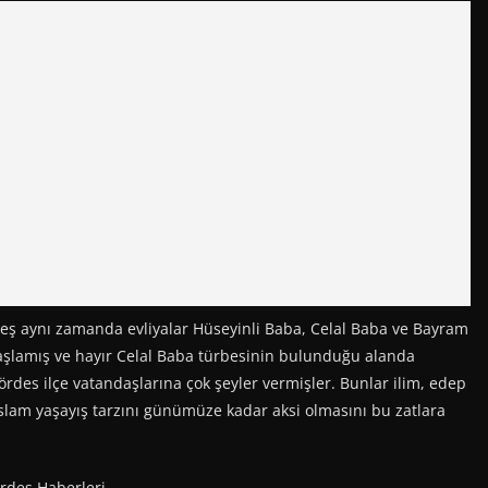
eş aynı zamanda evliyalar Hüseyinli Baba, Celal Baba ve Bayram
aşlamış ve hayır Celal Baba türbesinin bulunduğu alanda
ördes ilçe vatandaşlarına çok şeyler vermişler. Bunlar ilim, edep
. İslam yaşayış tarzını günümüze kadar aksi olmasını bu zatlara
ördes Haberleri