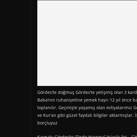
Gördes’te doğmuş Gördes’te yetişmiş olan 3 kard
Baba’nın ruhaniyetine yemek hayrı 12 yıl önce b
toplanılır. Geçmişte yaşamış olan evliyalarımız G
ve Kur’an gibi güzel faydalı bilgiler aktarmışlar
borçluyuz
Kaynak: Gördes’te “Dede Hayrına” büyük ilgi – G