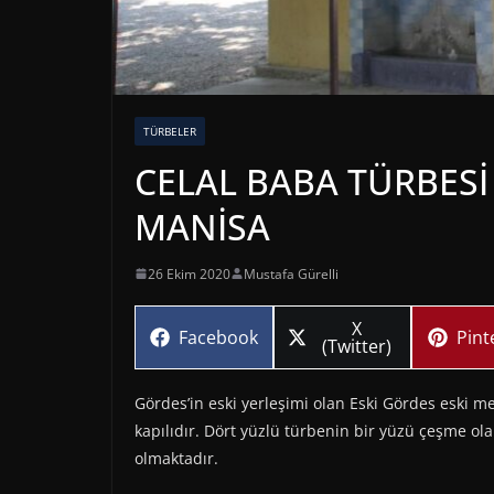
TÜRBELER
CELAL BABA TÜRBESİ 
MANİSA
26 Ekim 2020
Mustafa Gürelli
Share
X
Share
Sha
Facebook
Pint
on
(Twitter)
on
on
Gördes’in eski yerleşimi olan Eski Gördes eski m
kapılıdır. Dört yüzlü türbenin bir yüzü çeşme ol
olmaktadır.