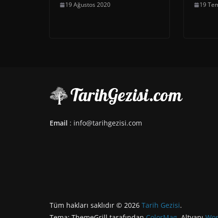
19 Ağustos 2020
19 Te
Email
: info@tarihgezisi.com
Tüm hakları saklıdır © 2026
Tarih Gezisi
.
Tema: ThemeGrill tarafından
ColorMag
. Altyapı
Wor