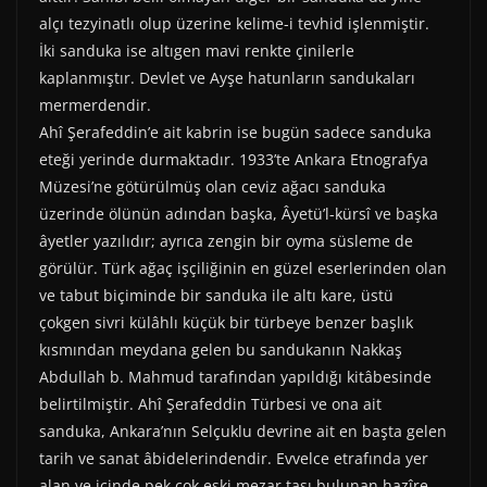
alçı tezyinatlı olup üzerine kelime-i tevhid işlenmiştir.
İki sanduka ise altıgen mavi renkte çinilerle
kaplanmıştır. Devlet ve Ayşe hatunların sandukaları
mermerdendir.
Ahî Şerafeddin’e ait kabrin ise bugün sadece sanduka
eteği yerinde durmaktadır. 1933’te Ankara Etnografya
Müzesi’ne götürülmüş olan ceviz ağacı sanduka
üzerinde ölünün adından başka, Âyetü’l-kürsî ve başka
âyetler yazılıdır; ayrıca zengin bir oyma süsleme de
görülür. Türk ağaç işçiliğinin en güzel eserlerinden olan
ve tabut biçiminde bir sanduka ile altı kare, üstü
çokgen sivri külâhlı küçük bir türbeye benzer başlık
kısmından meydana gelen bu sandukanın Nakkaş
Abdullah b. Mahmud tarafından yapıldığı kitâbesinde
belirtilmiştir. Ahî Şerafeddin Türbesi ve ona ait
sanduka, Ankara’nın Selçuklu devrine ait en başta gelen
tarih ve sanat âbidelerindendir. Evvelce etrafında yer
alan ve içinde pek çok eski mezar taşı bulunan hazîre