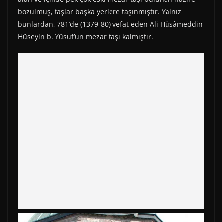
bozulmuş, taşlar başka yerlere taşınmıştır. Yalnız
bunlardan, 781’de (1379-80) vefat eden Ali Hüsâmeddin
Hüseyin b. Yûsuf’un mezar taşı kalmıştır.