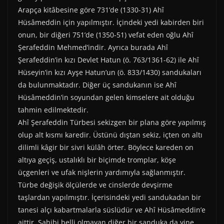
k
e
s
p
m
Arapça kitâbesine göre 731’de (1330-31) Ahî
r
t
)
Hüsâmeddin için yapılmıştır. İçindeki yedi kabirden biri
onun, bir diğeri 751’de (1350-51) vefat eden oğlu Ahî
Şerafeddin Mehmed’indir. Ayrıca burada Ahî
Şerafeddin’in kızı Devlet Hatun (ö. 763/1361-62) ile Ahî
Hüseyin’in kızı Ayşe Hatun’un (ö. 833/1430) sandukaları
da bulunmaktadır. Diğer üç sandukanın ise Ahî
Hüsâmeddin’in soyundan gelen kimselere ait olduğu
tahmin edilmektedir.
Ahî Şerafeddin Türbesi sekizgen bir plana göre yapılmış
olup alt kısmı karedir. Üstünü dıştan sekiz, içten on altı
dilimli kâgir bir sivri külâh örter. Böylece kareden on
altıya geçiş, ustalıklı bir biçimde tromplar, köşe
üçgenleri ve ufak nişlerin yardımıyla sağlanmıştır.
Türbe değişik ölçülerde ve cinslerde devşirme
taşlardan yapılmıştır. İçerisindeki yedi sandukadan bir
tanesi alçı kabartmalarla süslüdür ve Ahî Hüsâmeddin’e
aittir. Sahibi belli olmayan diğer bir sanduka da yine