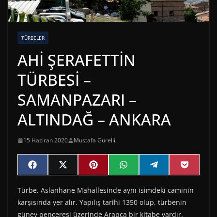
TÜRBELER
AHİ ŞERAFETTİN
TÜRBESİ –
SAMANPAZARI –
ALTINDAĞ – ANKARA
15 Haziran 2020
Mustafa Gürelli
Share
Share
Share
Share
Share
Share
F
X
P
W
T
P
on
on
on
on
on
on
a
(
i
h
e
o
c
T
n
a
l
c
Türbe, Aslanhane Mahallesinde aynı isimdeki caminin
e
w
t
t
e
k
b
i
e
s
g
e
karşısında yer alır. Yapılış tarihi 1350 olup, türbenin
o
t
r
A
r
t
o
t
e
p
a
güney penceresi üzerinde Arapça bir kitabe vardır.