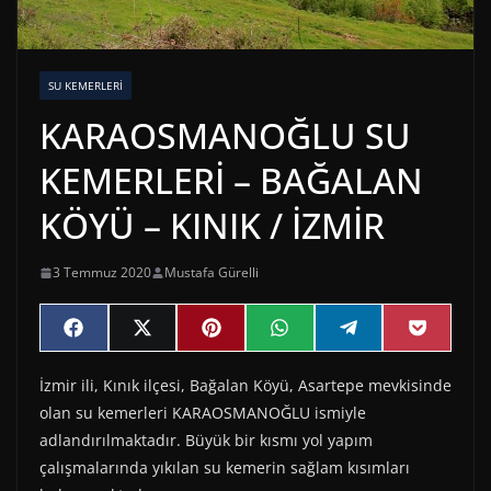
SU KEMERLERI
KARAOSMANOĞLU SU
KEMERLERİ – BAĞALAN
KÖYÜ – KINIK / İZMİR
3 Temmuz 2020
Mustafa Gürelli
Share
Share
Share
Share
Share
Share
F
X
P
W
T
P
on
on
on
on
on
on
a
(
i
h
e
o
c
T
n
a
l
c
İzmir ili, Kınık ilçesi, Bağalan Köyü, Asartepe mevkisinde
e
w
t
t
e
k
b
i
e
s
g
e
olan su kemerleri KARAOSMANOĞLU ismiyle
o
t
r
A
r
t
o
t
e
p
a
adlandırılmaktadır. Büyük bir kısmı yol yapım
k
e
s
p
m
çalışmalarında yıkılan su kemerin sağlam kısımları
r
t