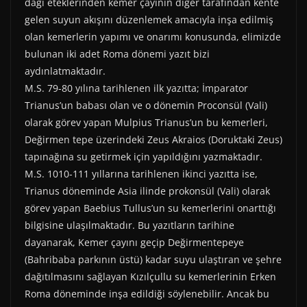
)
dağı eteklerinden kemer çayının diğer tarafından kente
gelen suyun akışını düzenlemek amacıyla inşa edilmiş
olan kemerlerin yapımı ve onarımı konusunda, elimizde
bulunan iki adet Roma dönemi yazıt bizi
aydınlatmaktadır.
M.S. 79-80 yılına tarihlenen ilk yazıtta; İmparator
Trianus’un babası olan ve o dönemin Proconsül (Vali)
olarak görev yapan Mulpius Trianus’un bu kemerleri,
Değirmen tepe üzerindeki Zeus Akraios (Doruktaki Zeus)
tapınağına su getirmek için yapıldığını yazmaktadır.
M.S. 1010-111 yıllarına tarihlenen ikinci yazıtta ise,
Trianus döneminde Asia ilinde prokonsül (Vali) olarak
görev yapan Baebius Tullus’un su kemerlerini onarttığı
bilgisine ulaşılmaktadır. Bu yazıtların tarihine
dayanarak, Kemer çayını geçip Değirmentepeye
(Bahribaba parkının üstü) kadar suyu ulaştıran ve şehre
dağıtılmasını sağlayan Kızılçullu su kemerlerinin Erken
Roma döneminde inşa edildiği söylenebilir. Ancak bu