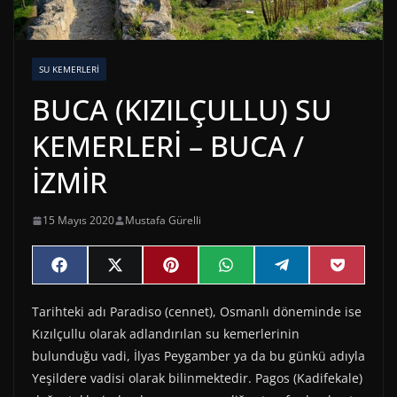
SU KEMERLERI
BUCA (KIZILÇULLU) SU
KEMERLERİ – BUCA /
İZMİR
15 Mayıs 2020
Mustafa Gürelli
Share
Share
Share
Share
Share
Share
F
X
P
W
T
P
on
on
on
on
on
on
a
(
i
h
e
o
c
T
n
a
l
c
Tarihteki adı Paradiso (cennet), Osmanlı döneminde ise
e
w
t
t
e
k
b
i
e
s
g
e
Kızılçullu olarak adlandırılan su kemerlerinin
o
t
r
A
r
t
o
t
e
p
a
bulunduğu vadi, İlyas Peygamber ya da bu günkü adıyla
k
e
s
p
m
Yeşildere vadisi olarak bilinmektedir. Pagos (Kadifekale)
r
t