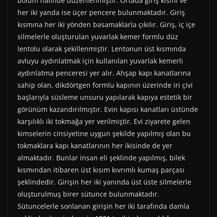
bölüm halinde düzenlenmiştir. Ortada giriş kısmı ve
her iki yanda ise üçer pencere bulunmaktadır. Giriş
kısmına her iki yönden basamaklarla çıkılır. Giriş, iç içe
silmelerle oluşturulan yuvarlak kemer formlu düz
lentolu olarak şekillenmiştir. Lentonun üst kısmında
avluyu aydınlatmak için kullanılan yuvarlak kemerli
aydınlatma penceresi yer alır. Ahşap kapı kanatlarına
sahip olan, dikdörtgen formlu kapının üzerinde iri çivi
başlarıyla süsleme unsuru yapılarak kapıya estetik bir
görünüm kazandırılmıştır. Evin kapısı kanatları üstünde
karşılıklı iki tokmağa yer verilmiştir. Evi ziyarete gelen
kimselerin cinsiyetine uygun şekilde yapılmış olan bu
tokmaklara kapı kanatlarının her ikisinde de yer
almaktadır. Bunlar insan eli şeklinde yapılmış, bilek
kısmından itibaren üst kısım kıvrımlı kumaş parçası
şeklindedir. Girişin her iki yanında üst üste silmelerle
oluşturulmuş birer sütunce bulunmaktadır.
Sütuncelerle sonlanan girişin her iki tarafında damla