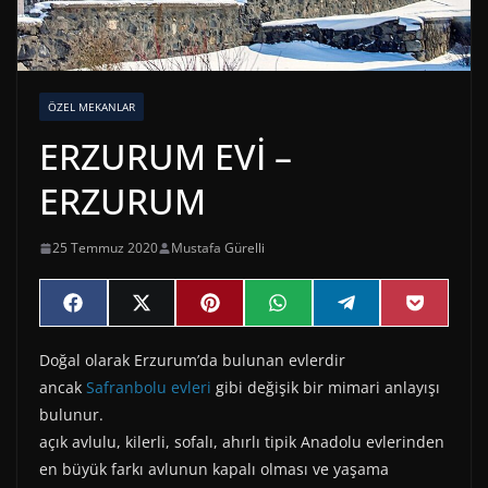
ÖZEL MEKANLAR
ERZURUM EVİ –
ERZURUM
25 Temmuz 2020
Mustafa Gürelli
Share
Share
Share
Share
Share
Share
F
X
P
W
T
P
on
on
on
on
on
on
a
(
i
h
e
o
c
T
n
a
l
c
Doğal olarak Erzurum’da bulunan evlerdir
e
w
t
t
e
k
b
i
e
s
g
e
ancak
Safranbolu evleri
gibi değişik bir mimari anlayışı
o
t
r
A
r
t
o
t
e
p
a
bulunur.
k
e
s
p
m
açık avlulu, kilerli, sofalı, ahırlı tipik Anadolu evlerinden
r
t
)
en büyük farkı avlunun kapalı olması ve yaşama