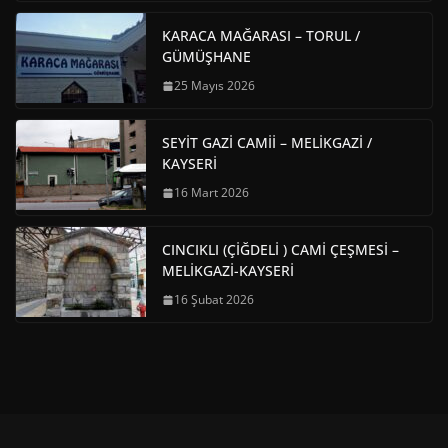
KARACA MAĞARASI – TORUL /
GÜMÜŞHANE
25 Mayıs 2026
SEYİT GAZİ CAMİİ – MELİKGAZİ /
KAYSERİ
16 Mart 2026
CINCIKLI (ÇİĞDELİ ) CAMİ ÇEŞMESİ –
MELİKGAZİ-KAYSERİ
16 Şubat 2026