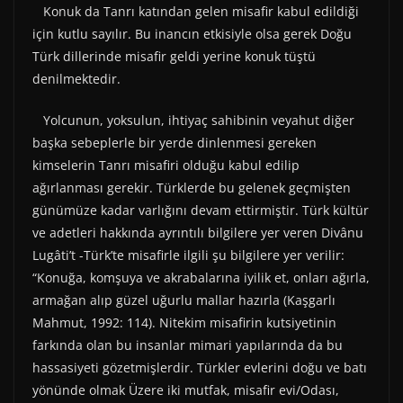
Konuk da Tanrı katından gelen misafir kabul edildiği
için kutlu sayılır. Bu inancın etkisiyle olsa gerek Doğu
Türk dillerinde misafir geldi yerine konuk tüştü
denilmektedir.
Yolcunun, yoksulun, ihtiyaç sahibinin veyahut diğer
başka sebeplerle bir yerde dinlenmesi gereken
kimselerin Tanrı misafiri olduğu kabul edilip
ağırlanması gerekir. Türklerde bu gelenek geçmişten
günümüze kadar varlığını devam ettirmiştir. Türk kültür
ve adetleri hakkında ayrıntılı bilgilere yer veren Divânu
Lugâti’t -Türk’te misafirle ilgili şu bilgilere yer verilir:
“Konuğa, komşuya ve akrabalarına iyilik et, onları ağırla,
armağan alıp güzel uğurlu mallar hazırla (Kaşgarlı
Mahmut, 1992: 114). Nitekim misafirin kutsiyetinin
farkında olan bu insanlar mimari yapılarında da bu
hassasiyeti gözetmişlerdir. Türkler evlerini doğu ve batı
yönünde olmak Üzere iki mutfak, misafir evi/Odası,