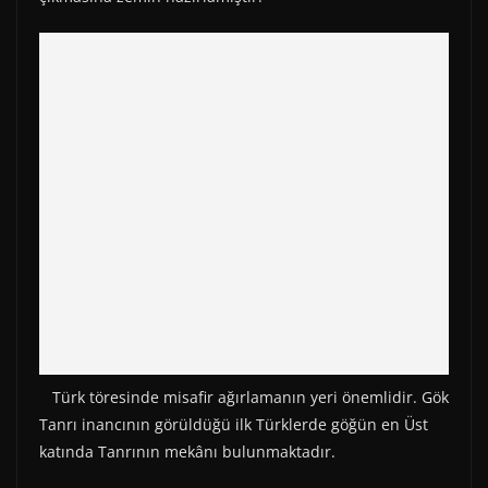
Türk töresinde misafir ağırlamanın yeri önemlidir. Gök
Tanrı inancının görüldüğü ilk Türklerde göğün en Üst
katında Tanrının mekânı bulunmaktadır.