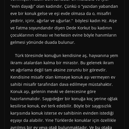
“evin dayağı” olan kadındır. Çünkü o “yazıdan yabandan
eve bir konuk gelse ve eşi evde olmasa da o, misafiri
yedirir, içirir, ağırlar ve uğurlar.” böylesi kadın Hz. Aişe
ve Fatma soyundandır diyen Dede Korkut bu kadının
çocuklarının olması ve herkesin evine böyle hanımların
gelmesi yönünde duada bulunur.
Türk töresinde konuğun kendisine aş, hayvanına yem
ikramı atalardan kalma bir mirastır. Bu gelenek ikram
ve ağırlama değil tam aksine zorunlu bir görevdir.
Kendisine misafir olan kimseye konuk aşı vermeyen ev
sahibi misafir tarafından dava edilmeye müstahaktır.
Konuk aşı, gelenin mevki ve derecesine göre
hazırlanmalıdır. Saygıdeğer bir konuğa koç yerine oğlak
kesilirse konuk, evi terk edebilir. Böyle bir saygısızlık
karşısında konuk isterse ev sahibinin evinden istediği
eşyayı da alabilir. Yine Türklerde konuklar için özellikle
ayrılmış bir ev veya otağ bulunmaktadır. Ve bu otağa