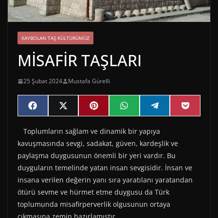
KAYBOLAN TAŞ KÜLTÜRÜMÜZ
MİSAFİR TAŞLARI
25 Şubat 2024
Mustafa Gürelli
Share
Share
Share
Share
Share
Share
F
X
P
W
T
P
on
on
on
on
on
on
a
(
i
h
e
o
c
T
n
a
l
c
Toplumların sağlam ve dinamik bir yapıya
e
w
t
t
e
k
b
i
e
s
g
e
kavuşmasında sevgi, sadakat, güven, kardeşlik ve
o
t
r
A
r
t
o
t
e
p
a
paylaşma duygusunun önemli bir yeri vardır. Bu
k
e
s
p
m
duyguların temelinde yatan insan sevgisidir. İnsan ve
r
t
)
insana verilen değerin yanı sıra yaratılanı yaratandan
ötürü sevme ve hürmet etme duygusu da Türk
toplumunda misafirperverlik olgusunun ortaya
çıkmasına zemin hazırlamıştır.