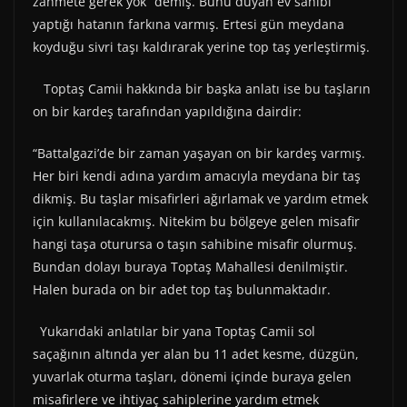
zahmete gerek yok” demiş. Bunu duyan ev sahibi
yaptığı hatanın farkına varmış. Ertesi gün meydana
koyduğu sivri taşı kaldırarak yerine top taş yerleştirmiş.
Toptaş Camii hakkında bir başka anlatı ise bu taşların
on bir kardeş tarafından yapıldığına dairdir:
“Battalgazi’de bir zaman yaşayan on bir kardeş varmış.
Her biri kendi adına yardım amacıyla meydana bir taş
dikmiş. Bu taşlar misafirleri ağırlamak ve yardım etmek
için kullanılacakmış. Nitekim bu bölgeye gelen misafir
hangi taşa oturursa o taşın sahibine misafir olurmuş.
Bundan dolayı buraya Toptaş Mahallesi denilmiştir.
Halen burada on bir adet top taş bulunmaktadır.
Yukarıdaki anlatılar bir yana Toptaş Camii sol
saçağının altında yer alan bu 11 adet kesme, düzgün,
yuvarlak oturma taşları, dönemi içinde buraya gelen
misafirlere ve ihtiyaç sahiplerine yardım etmek