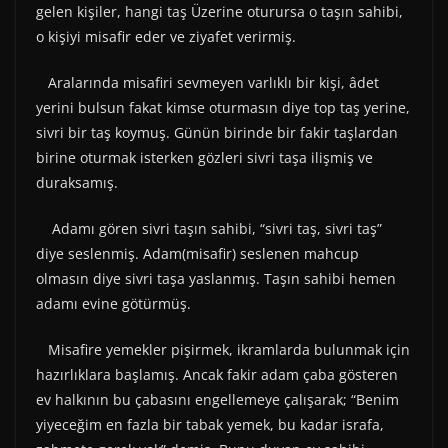
gelen kişiler, hangi taş Üzerine oturursa o taşın sahibi,
o kişiyi misafir eder ve ziyafet verirmiş.
Aralarında misafiri sevmeyen varlıklı bir kişi, âdet
yerini bulsun fakat kimse oturmasın diye top taş yerine,
sivri bir taş koymuş. Günün birinde bir fakir taşlardan
birine oturmak isterken gözleri sivri taşa ilişmiş ve
duraksamış.
Adamı gören sivri taşın sahibi, “sivri taş, sivri taş”
diye seslenmiş. Adam(misafir) seslenen mahcup
olmasın diye sivri taşa yaslanmış. Taşın sahibi hemen
adamı evine götürmüş.
Misafire yemekler pişirmek, ikramlarda bulunmak için
hazırlıklara başlamış. Ancak fakir adam çaba gösteren
ev halkının bu çabasını engellemeye çalışarak; “Benim
yiyeceğim en fazla bir tabak yemek, bu kadar israfa,