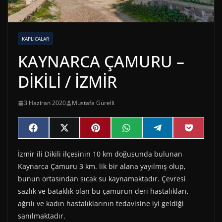
KAPLICALAR
KAYNARCA ÇAMURU –
DİKİLİ / İZMİR
3 Haziran 2020
Mustafa Gürelli
Share
Share
Share
Share
Share
Share
F
X
P
W
T
P
on
on
on
on
on
on
a
(
i
h
e
o
c
T
n
a
l
c
İzmir ili Dikili ilçesinin 10 km doğusunda bulunan
e
w
t
t
e
k
b
i
e
s
g
e
Kaynarca Çamuru 3 km. lik bir alana yayılmış olup,
o
t
r
A
r
t
o
t
e
p
a
bunun ortasından sıcak su kaynamaktadır. Çevresi
k
e
s
p
m
sazlık ve bataklık olan bu çamurun deri hastalıkları,
r
t
)
ağrılı ve kadın hastalıklarının tedavisine iyi geldiği
sanılmaktadır.