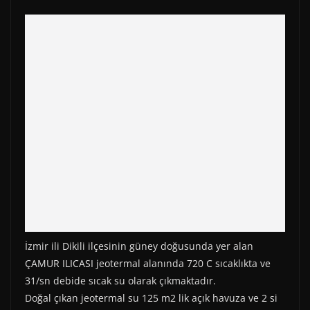
İzmir ili Dikili ilçesinin güney doğusunda yer alan
ÇAMUR ILICASI jeotermal alanında 720 C sıcaklıkta ve
31/sn debide sıcak su olarak çıkmaktadır.
Doğal çıkan jeotermal su 125 m2 lik açık havuza ve 2 si