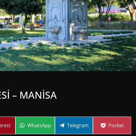
Sİ – MANİSA
re
Share
Share
Share
erest
WhatsApp
Telegram
Pocket
on
on
on