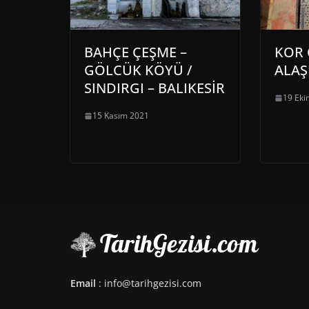
BAHÇE ÇEŞME –
KOR 
GÖLCÜK KÖYÜ /
ALAŞ
SINDIRGI – BALIKESİR
19 Eki
15 Kasım 2021
Email
: info@tarihgezisi.com