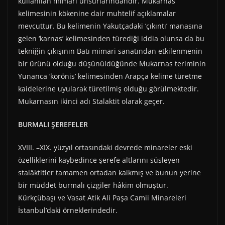
kullanılan mimari unsurlarındandır. Mukarnas
kelimesinin kökenine dair muhtelif açıklamalar
mevcuttur. Bu kelimenin Yakutçadaki ‘çıkıntı’ manasına
gelen ‘karnas’ kelimesinden türediği iddia olunsa da bu
tekniğin çıkışının Batı mimari sanatından etkilenmenin
bir ürünü olduğu düşünüldüğünde Mukarnas teriminin
Yunanca ‘korönis’ kelimesinden Arapça kelime türetme
kaidelerine uyularak türetilmiş olduğu görülmektedir.
Mukarnasın ikinci adı Stalaktit olarak geçer.
BURMALI ŞEREFELER
XVIII. –XIX. yüzyıl ortasındaki devrede minareler eski
özelliklerini kaybedince şerefe altlarını süsleyen
stalâktitler tamamen ortadan kalkmış ve bunun yerine
bir müddet burmalı çizgiler hâkim olmuştur.
Kürkçübaşı ve Vasat Atik Ali Paşa Camii Minareleri
İstanbul’daki örneklerindedir.