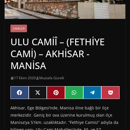
CAMILER
ULU CAMİÎ – (FETHİYE
CAMİ) – AKHİSAR -
MANİSA
17 Ekim 2020
Mustafa Gürelli
Share
Share
Share
Share
Share
Share
F
X
P
W
T
P
on
on
on
on
on
on
a
(
i
h
e
o
c
T
n
a
l
c
Akhisar, Ege Bölgesi’nde, Manisa iline bağlı bir ilçe
e
w
t
t
e
k
b
i
e
s
g
e
merkezidir. Geniş bir ova üzerine kurulmuş olan ilçe
o
t
r
A
r
t
o
t
e
p
a
Manisa’ya 51km. uzaklıktadır. “Fethiye Camisi” adıyla da
k
e
s
p
m
bilinen yapı, Ulu Cami Mahallesi’nde, 55. ve 57.