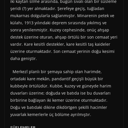
iki kaytan silme arasında, bugün sıvalı olan bir süsleme
şeridi (?) yer almaktadır. Şerefeye geçiş, tuğladan
mukarnas dolgularla sağlanmıştır. Minarenin petek ve
külahı, 1913 yılındaki deprem sırasında yıkılmış ve
sonra yenilenmiştir. Kuzey cephesinde, onüç ahşap
destek üzerine oturan, ahşap örtülü bir son cemaat yeri
vardır. Kare kesitli destekler, kare kesitli taş kaideler
üzerine oturmaktadır. Son cemaat yerinin doğu kesimi
daha geniştir.
Merkezî planlı bir şemaya sahip olan harimde,
ortadaki kare mekân, pandantif geçişli büyük bir
kubbeyle örtülüdür. Kubbe, kuzey ve güneyde harim
duvarları üzerine; doğuda ve batıda ise bu duvarları
birbirine bağlayan iki kemer üzerine oturmaktadır.
Doğu ve batıdaki dikine dikdörtgen şekilli hacimler
yuvarlak kemerlerle üç bölüme ayrılmıştır.
SÜSLEMELER