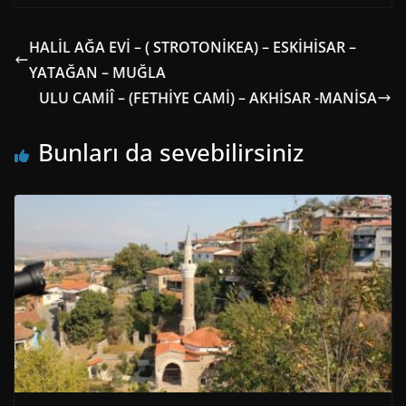
HALİL AĞA EVİ – ( STROTONİKEA) – ESKİHİSAR –
YATAĞAN – MUĞLA
ULU CAMİÎ – (FETHİYE CAMİ) – AKHİSAR -MANİSA
Bunları da sevebilirsiniz