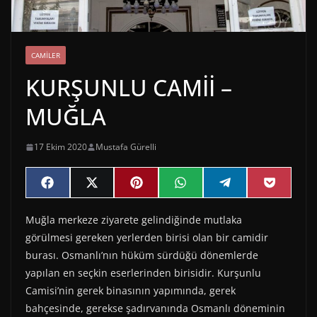
CAMILER
KURŞUNLU CAMİİ –
MUĞLA
17 Ekim 2020
Mustafa Gürelli
Share
Share
Share
Share
Share
Share
F
X
P
W
T
P
on
on
on
on
on
on
a
(
i
h
e
o
c
T
n
a
l
c
Muğla merkeze ziyarete gelindiğinde mutlaka
e
w
t
t
e
k
b
i
e
s
g
e
görülmesi gereken yerlerden birisi olan bir camidir
o
t
r
A
r
t
o
t
e
p
a
burası. Osmanlı’nın hüküm sürdüğü dönemlerde
k
e
s
p
m
yapılan en seçkin eserlerinden birisidir. Kurşunlu
r
t
)
Camisi’nin gerek binasının yapımında, gerek
bahçesinde, gerekse şadırvanında Osmanlı döneminin