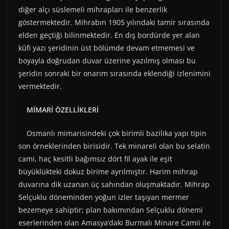
diğer alçı süslemeli mihrapları ile benzerlik
göstermektedir. Mihrabın 1905 yılındaki tamir sırasında
elden geçtiği bilinmektedir. En dış bordürde yer alan
kûfi yazı şeridinin üst bölümde devam etmemesi ve
boyayla doğrudan duvar üzerine yazılmış olması bu
şeridin sonraki bir onarım sırasında eklendiği izlenimini
vermektedir.
MİMARİ ÖZELLİKLERİ
Osmanlı mimarisindeki çok birimli bazilika yapı tipin
son örneklerinden birisidir. Tek minareli olan bu selatin
cami, haç kesitli bağımsız dört fil ayak ile eşit
büyüklükteki dokuz birime ayrılmıştır. Harim mihrap
duvarına dik uzanan üç sahından oluşmaktadır. Mihrap
Selçuklu döneminden yoğun izler taşıyan mermer
bezemeye sahiptir; plan bakımından Selçuklu dönemi
eserlerinden olan Amasya’daki Burmalı Minare Camii ile