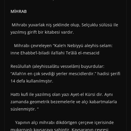
MİHRAB
Mihrabı yuvarlak niş şeklinde olup, Selçuklu sülüsü ile
yazılmış girift bir kitabesi vardır.
Mihrabı çevreleyen “Kale’n Nebiyyü aleyhis-selam:
inne Ehabbe’l-biladi ila’llahi Te’âlâ el-mesacid
Resûlullah (aleyhissalâtu vesselâm) buyurdular:
“Allah’ın en çok sevdiği yerler mescidlerdir.” hadisi şerifi
14 defa kullanılmıştır.
Hattı kufi ile yazılmış olan yazı Ayet-el Kürsi dir. Aynı
zamanda geometrik bezemelerle ve alçı kabartmalarla
süslenmiştir. “
Yapının alçı mihrabı dikdörtgen çerçeve içerisinde
mukarnaslı kavsaraya sahiptir. Kavsaranın çevresi