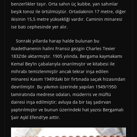
benzerlikler taşır. Orta sahın üç kubbe, yan sahınlar
beşik tonoz ile örtülmüştür. Ortadakinin 17 metre, diğer
ikisinin 15,5 metre yüksekliği vardır. Caminin minaresi
ise batı cephesinde yer alır.
Sonraki yıllarda harap halde bulunan bu
ibadethanenin halini Fransız gezgin Charles Texier
1832’de aktarmıştır. 1905 yılında, Bergama kaymakamı
Kemal Bey’in çabalarıyla onarılmıştır ve kitabesi ile
mihrabı temizlenmiştir ancak tekrar inşa edilen
minaresi Kasım 1949’daki bir fırtınada saçak hizasından
devrilmiştir. Bu yıkımın üzerinde yapılan 1949/1950
tamiratında medrese odaları, müderris ve müftü
dairesi inşa edilmiştir; avluya da bir taş şadırvan
yaptırılmıştır ve bunun üzerindeki hat yazısı Bergamalı
Şair Aşkî Efendi’ye aittir.