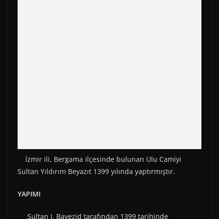
İzmir ili, Bergama ilçesinde bulunan Ulu Camiyi
Sultan Yıldırım Beyazıt 1399 yılında yaptırmıştır.
YAPIMI
Sultan I. Bayezid tarafından 1399 tarihinde