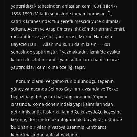
yaptırıldığı kitabesinden anlaşılan cami, 801 (Hicri) /
1398-1399 (Miladi) senesinde tamamlanmıştır. Üç
satırlık kitabesinde: “Bu şerefli mescidi yüce sultanlar
sultanı, Acem ve Arap ümerası (hükümdarlarının) emiri,
mücahitler ve gaziler yardımcısı, Murad Han oğlu
Bayezid Han — Allah mülkünü daim kılsın — 801
senesinde yaptırmıştır.'” yazmaktadır. İzmir’de ayakta
kalan tek selatin camisi yani sultanların banisi olarak
yaptırdıkları cami olma özelliği taşır.
Konum olarak Pergamon’un bulunduğu tepenin
güney yamacında Selinos Çayı’nın kıyısında ve Tekke
boğazına giden yolun başlangıcındadır. Yapımı
sırasında, Roma dönemindeki yapı kalıntılarından
getirilmiş antik taşlar kullanıldığı, kuzeydoğu köşesine
konmuş dört metre uzunluğundaki büyük taş üstünde
bulunan bir yılanın vazoya uzanmış Kantharos
kabartmasından anlaşılmaktadır.