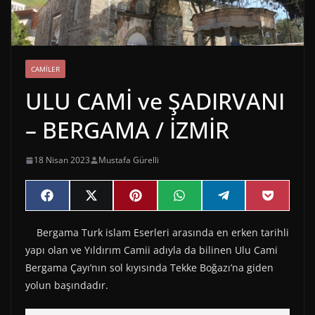
CAMILER
ULU CAMİ ve ŞADIRVANI
– BERGAMA / İZMİR
18 Nisan 2023
Mustafa Gürelli
Share
Share
Share
Share
Share
Share
F
X
P
W
T
P
on
on
on
on
on
on
a
(
i
h
e
o
c
T
n
a
l
c
Bergama Turk islam Eserleri arasında en erken tarihli
e
w
t
t
e
k
b
i
e
s
g
e
yapı olan ve Yıldırım Camii adıyla da bilinen Ulu Cami
o
t
r
A
r
t
o
t
e
p
a
Bergama Çayı’nın sol kıyısında Tekke Boğazı’na giden
k
e
s
p
m
yolun başındadır.
r
t
)