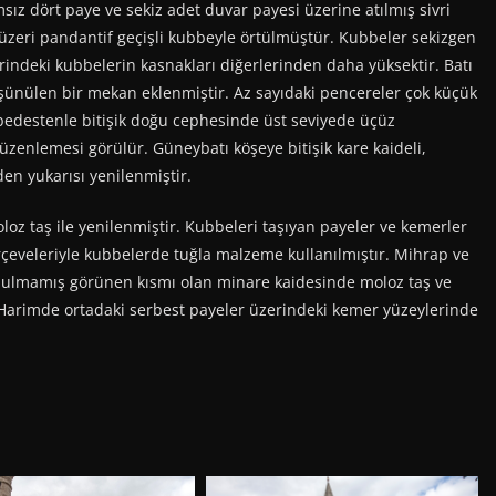
sız dört paye ve sekiz adet duvar payesi üzerine atılmış sivri
 üzeri pandantif geçişli kubbeyle örtülmüştür. Kubbeler sekizgen
indeki kubbelerin kasnakları diğerlerinden daha yüksektir. Batı
şünülen bir mekan eklenmiştir. Az sayıdaki pencereler çok küçük
 bedestenle bitişik doğu cephesinde üst seviyede üçüz
zenlemesi görülür. Güneybatı köşeye bitişik kare kaideli,
den yukarısı yenilenmiştir.
oz taş ile yenilenmiştir. Kubbeleri taşıyan payeler ve kemerler
çeveleriyle kubbelerde tuğla malzeme kullanılmıştır. Mihrap ve
nulmamış görünen kısmı olan minare kaidesinde moloz taş ve
. Harimde ortadaki serbest payeler üzerindeki kemer yüzeylerinde