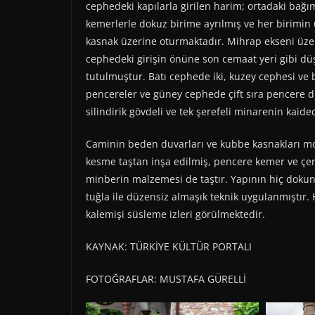
cephedeki kapılarla girilen harim; ortadaki bağım
kemerlerle dokuz birime ayrılmış ve her birimin
kasnak üzerine oturmaktadır. Mihrap ekseni üzer
cephedeki girişin önüne son cemaat yeri gibi dü
tutulmuştur. Batı cephede iki, kuzey cephesi ve
pencereler ve güney cephede çift sıra pencere dü
silindirik gövdeli ve tek şerefeli minarenin kaide
Caminin beden duvarları ve kubbe kasnakları mol
kesme taştan inşa edilmiş, pencere kemer ve çer
minberin malzemesi de taştır. Yapının hiç doku
tuğla ile düzensiz almaşık teknik uygulanmıştır
kalemişi süsleme izleri görülmektedir.
KAYNAK: TÜRKİYE KÜLTÜR PORTALI
FOTOĞRAFLAR: MUSTAFA GÜRELLİ