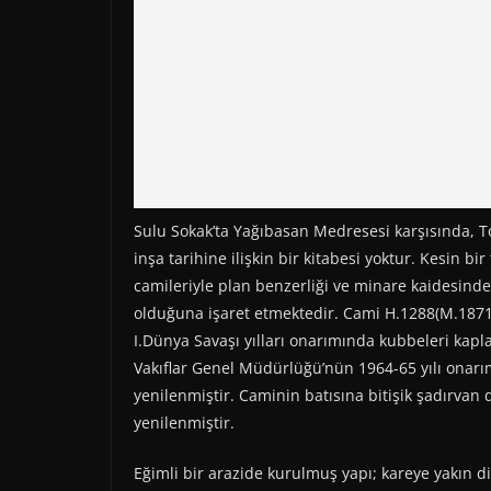
Sulu Sokak’ta Yağıbasan Medresesi karşısında, T
inşa tarihine ilişkin bir kitabesi yoktur. Kesin b
camileriyle plan benzerliği ve minare kaidesinde 
olduğuna işaret etmektedir. Cami H.1288(M.1871-
I.Dünya Savaşı yılları onarımında kubbeleri kap
Vakıflar Genel Müdürlüğü’nün 1964-65 yılı onarı
yenilenmiştir. Caminin batısına bitişik şadırvan
yenilenmiştir.
Eğimli bir arazide kurulmuş yapı; kareye yakın di