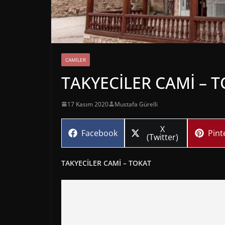
CAMILER
TAKYECİLER CAMİ – 
17 Kasım 2020
Mustafa Gürelli
Share
X
Share
Sha
Facebook
Pint
on
(Twitter)
on
on
TAKYECİLER CAMİ – TOKAT