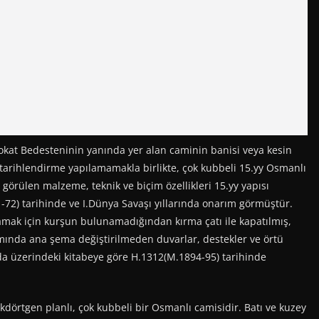
okat Bedesteninin yanında yer alan caminin banisi veya kesin
ir tarihlendirme yapılamamakla birlikte, çok kubbeli 15.yy Osmanlı
görülen malzeme, teknik ve biçim özellikleri 15.yy yapısı
72) tarihinde ve I.Dünya Savaşı yıllarında onarım görmüştür.
lamak için kurşun bulunamadığından kırma çatı ile kapatılmış,
mında ana şema değiştirilmeden duvarlar, destekler ve örtü
 da üzerindeki kitabeye göre H.1312(M.1894-95) tarihinde
kdörtgen planlı, çok kubbeli bir Osmanlı camisidir. Batı ve kuzey