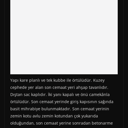
Yapı kare planlı ve tek kubbe ile örtülüdür. Kuzey
cephede yer alan son cemaat yeri ahşap tavanlıdır.
Dıştan sac kaplıdır. İki yanı kapalı ve önü camekânla
örtülüdür. Son cemaat yerinde giriş kapısının sağında
basit mihrabiye bulunmaktadır. Son cemaat yerinin
zemin kotu avlu zemin kotundan çok yukarıda
olduğundan, son cemaat yerine sonradan betonarme