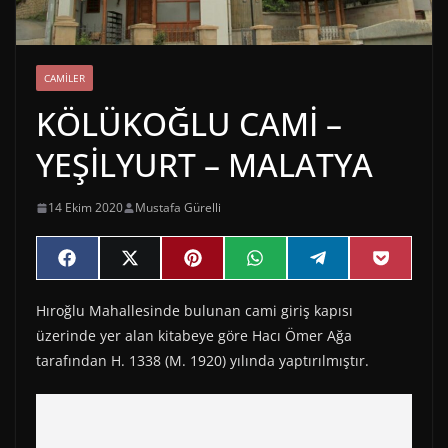
CAMILER
KÖLÜKOĞLU CAMİ –
YEŞİLYURT – MALATYA
14 Ekim 2020
Mustafa Gürelli
Share
Share
Share
Share
Share
Share
F
X
P
W
T
P
on
on
on
on
on
on
a
(
i
h
e
o
c
T
n
a
l
c
Hıroğlu Mahallesinde bulunan cami giriş kapısı
e
w
t
t
e
k
b
i
e
s
g
e
üzerinde yer alan kitabeye göre Hacı Ömer Ağa
o
t
r
A
r
t
o
t
e
p
a
tarafından H. 1338 (M. 1920) yılında yaptırılmıştır.
k
e
s
p
m
r
t
)