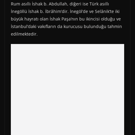
Rum asıllı İshak b. Abdullah, diğeri ise Türk asıllı
İnegöllü İshak b. İbrâhim’dir. İnegöl’de ve Selânik’te iki
büyük hayratı olan İshak Paşa’nın bu ikincisi olduğu ve
İstanbul’daki vakıfların da kurucusu bulunduğu tahmin
edilmektedir.