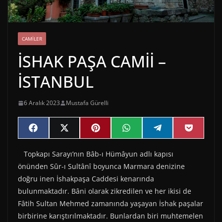
CAMILER
İSHAK PAŞA CAMİİ –
İSTANBUL
6 Aralık 2023
Mustafa Gürelli
Share
Share
Share
Share
Share
Share
F
X
P
W
T
P
on
on
on
on
on
on
a
(
i
h
e
o
c
T
n
a
l
c
Topkapı Sarayı’nın Bâb-ı Hümâyun adlı kapısı
e
w
t
t
e
k
b
i
e
s
g
e
önünden Sûr-ı Sultânî boyunca Marmara denizine
o
t
r
A
r
t
o
t
e
p
a
doğru inen İshakpaşa Caddesi kenarında
k
e
s
p
m
bulunmaktadır. Bâni olarak zikredilen ve her ikisi de
r
t
)
Fâtih Sultan Mehmed zamanında yaşayan İshak paşalar
birbirine karıştırılmaktadır. Bunlardan biri muhtemelen