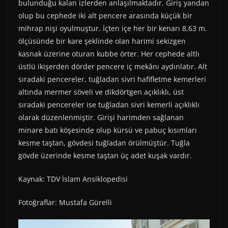
bulunduğu kalan izlerden anlaşılmaktadır. Giriş yandan
olup bu cephede iki alt pencere arasında küçük bir
mihrap nişi oyulmuştur. İçten içe her bir kenarı 8,63 m.
ölçüsünde bir kare şeklinde olan harimi sekizgen
kasnak üzerine oturan kubbe örter. Her cephede altlı
üstlü ikişerden dörder pencere iç mekânı aydınlatır. Alt
sıradaki pencereler, tuğladan sivri hafifletme kemerleri
altında mermer söveli ve dikdörtgen açıklıklı, üst
sıradaki pencereler ise tuğladan sivri kemerli açıklıklı
olarak düzenlenmiştir. Girişi harimden sağlanan
minare batı köşesinde olup kürsü ve pabuç kısımları
kesme taştan, gövdesi tuğladan örülmüştür. Tuğla
gövde üzerinde kesme taştan üç adet kuşak vardır.
Kaynak: TDV İslam Ansiklopedisi
Fotoğraflar: Mustafa Gürelli