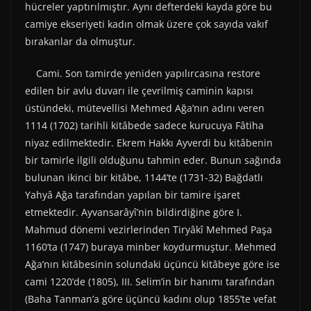
hücreler yaptırılmıştır. Aynı defterdeki kayda göre bu
camiye ekseriyeti kadın olmak üzere çok sayıda vakıf
bırakanlar da olmuştur.
Cami. Son tamirde yeniden yapılırcasına restore
edilen bir avlu duvarı ile çevrilmiş caminin kapısı
üstündeki, mütevellisi Mehmed Ağa’nın adını veren
1114 (1702) tarihli kitâbede sadece kurucuya Fâtiha
niyaz edilmektedir. Ekrem Hakkı Ayverdi bu kitâbenin
bir tamirle ilgili olduğunu tahmin eder. Bunun sağında
bulunan ikinci bir kitâbe, 1144’te (1731-32) Bağdatlı
Yahyâ Ağa tarafından yapılan bir tamire işaret
etmektedir. Ayvansarâyî’nin bildirdiğine göre I.
Mahmud dönemi vezirlerinden Tiryâkî Mehmed Paşa
1160’ta (1747) buraya minber koydurmuştur. Mehmed
Ağa’nın kitâbesinin solundaki üçüncü kitâbeye göre ise
cami 1220’de (1805), III. Selim’in bir hanımı tarafından
(Baha Tanman’a göre üçüncü kadını olup 1855’te vefat