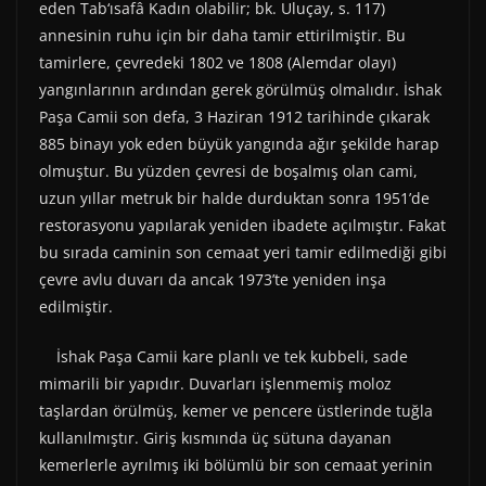
eden Tab‘ısafâ Kadın olabilir; bk. Uluçay, s. 117)
annesinin ruhu için bir daha tamir ettirilmiştir. Bu
tamirlere, çevredeki 1802 ve 1808 (Alemdar olayı)
yangınlarının ardından gerek görülmüş olmalıdır. İshak
Paşa Camii son defa, 3 Haziran 1912 tarihinde çıkarak
885 binayı yok eden büyük yangında ağır şekilde harap
olmuştur. Bu yüzden çevresi de boşalmış olan cami,
uzun yıllar metruk bir halde durduktan sonra 1951’de
restorasyonu yapılarak yeniden ibadete açılmıştır. Fakat
bu sırada caminin son cemaat yeri tamir edilmediği gibi
çevre avlu duvarı da ancak 1973’te yeniden inşa
edilmiştir.
İshak Paşa Camii kare planlı ve tek kubbeli, sade
mimarili bir yapıdır. Duvarları işlenmemiş moloz
taşlardan örülmüş, kemer ve pencere üstlerinde tuğla
kullanılmıştır. Giriş kısmında üç sütuna dayanan
kemerlerle ayrılmış iki bölümlü bir son cemaat yerinin