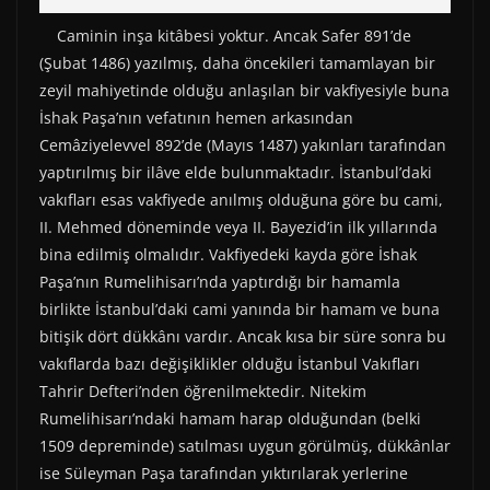
Caminin inşa kitâbesi yoktur. Ancak Safer 891’de
(Şubat 1486) yazılmış, daha öncekileri tamamlayan bir
zeyil mahiyetinde olduğu anlaşılan bir vakfiyesiyle buna
İshak Paşa’nın vefatının hemen arkasından
Cemâziyelevvel 892’de (Mayıs 1487) yakınları tarafından
yaptırılmış bir ilâve elde bulunmaktadır. İstanbul’daki
vakıfları esas vakfiyede anılmış olduğuna göre bu cami,
II. Mehmed döneminde veya II. Bayezid’in ilk yıllarında
bina edilmiş olmalıdır. Vakfiyedeki kayda göre İshak
Paşa’nın Rumelihisarı’nda yaptırdığı bir hamamla
birlikte İstanbul’daki cami yanında bir hamam ve buna
bitişik dört dükkânı vardır. Ancak kısa bir süre sonra bu
vakıflarda bazı değişiklikler olduğu İstanbul Vakıfları
Tahrir Defteri’nden öğrenilmektedir. Nitekim
Rumelihisarı’ndaki hamam harap olduğundan (belki
1509 depreminde) satılması uygun görülmüş, dükkânlar
ise Süleyman Paşa tarafından yıktırılarak yerlerine