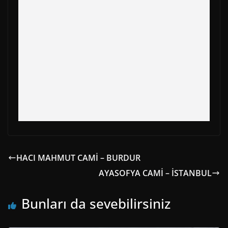
k
e
s
p
m
r
t
)
HACI MAHMUT CAMİ – BURDUR
AYASOFYA CAMİ – İSTANBUL
Bunları da sevebilirsiniz