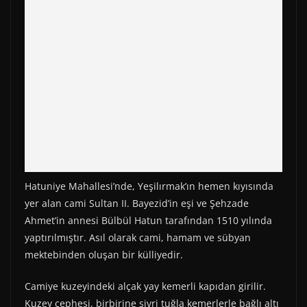
)
Hatuniye Mahallesi’nde, Yeşilırmak’ın hemen kıyısında
yer alan cami Sultan II. Bayezid’in eşi ve Şehzade
Ahmet’in annesi Bülbül Hatun tarafından 1510 yılında
yaptırılmıştır. Asıl olarak cami, hamam ve sübyan
mektebinden oluşan bir külliyedir.
Camiye kuzeyindeki alçak yay kemerli kapıdan girilir.
Kuzey cephesi, birbirine sivri tuğla kemerlerle bağlı altı