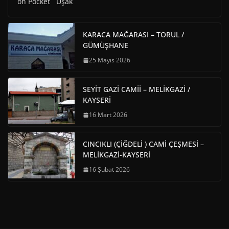
on Pocket Uşak
KARACA MAĞARASI – TORUL /
GÜMÜŞHANE
25 Mayıs 2026
SEYİT GAZİ CAMİİ – MELİKGAZİ /
KAYSERİ
16 Mart 2026
CINCIKLI (ÇİĞDELİ ) CAMİ ÇEŞMESİ –
MELİKGAZİ-KAYSERİ
16 Şubat 2026