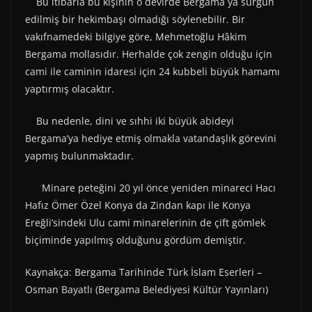
Bu itibarla bu kişinin o devirde Bergama ya sürgün
edilmiş bir hekimbaşı olmadığı söylenebilir. Bir
vakıfnamedeki bilgiye göre, Mehmetoğlu Hâkim
Bergama mollasıdır. Herhalde çok zengin olduğu için
cami ile caminin idaresi için 24 kubbeli büyük hamamı
yaptırmış olacaktır.
Bu nedenle, dini ve sıhhi iki büyük abideyi
Bergama’ya hediye etmiş olmakla vatandaşlık görevini
yapmış bulunmaktadır.
Minare peteğini 20 yıl önce yeniden minareci Hacı
Hafız Ömer Özel Konya da Zindan kapı ile Konya
Ereğli’sindeki Ulu cami minarelerinin de çift gömlek
biçiminde yapılmış olduğunu gördüm demiştir.
Kaynakça: Bergama Tarihinde Türk İslam Eserleri –
Osman Bayatlı (Bergama Belediyesi Kültür Yayınları)