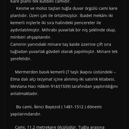
Kare planlı tek kubbeli camidir.
Kesme ve moloz taştan tuğla duvar örgülü cami kare
planlıdır. Üzeri çatı ile örtülmüştür. İbadet mekânı iki
kemerli nişlerle iki sıra halindeki pencereler ile
aydınlatılmıştır. Mihrabı yuvarlak bir niş şeklinde olup,
minberi ahşaptandır.
Caminin yanındaki minare taş kaide üzerine çift sıra
tuğladan yuvarlak gövdeli olarak yapılmıştır. Minare tek
şerefelidir.
Mermerden basık kemerli (7 taşlı )kapısı üstündeki –
Elma dalı alçı tezyinat içine alınmış-iki satırlık kitabesi,
Mevlana Hacı Hâkim 914/(1509) tarafından yaptırıldığını
anlatmaktadır.
Bu cami, İkinci Bayezıd ( 1481-1512 ) dönemi
yapılarındandır.
Cami, 11.2 metrekare ölçülüdür. Tuğla arasına